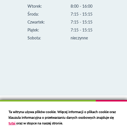
Wtorek:
8:00 - 16:00
Środa:
7:15 - 15:15
Czwartek:
7:15 - 15:15
Piątek:
7:15 - 15:15
Sobota:
nieczynne
Klauzula informacyjna i polityka plików cookies
Ta witryna używa plików cookie. Więcej informacji o plikach cookie oraz
Deklaracja dostępności
klauzula informacyjna o przetwarzaniu danych osobowych znajduje się
Polski serwer RBL
https://polspam.pl/
tutaj
oraz w stopce na naszej stronie.