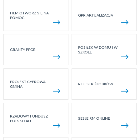
FILM OTWÓRZ SIĘ NA
GPR AKTUALIZACJA
POMOC
POSIŁEK W DOMU I W
GRANTY PPGR
SZKOLE
PROJEKT CYFROWA
REJESTR ŻŁOBKÓW
GMINA
RZĄDOWY FUNDUSZ
SESJE RM ONLINE
POLSKI ŁAD