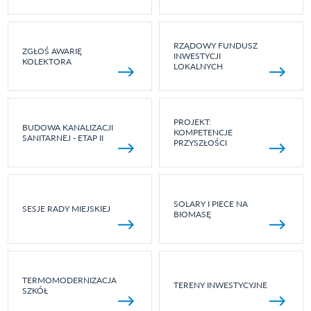
RZĄDOWY FUNDUSZ
ZGŁOŚ AWARIĘ
INWESTYCJI
KOLEKTORA
LOKALNYCH
PROJEKT:
BUDOWA KANALIZACJI
KOMPETENCJE
SANITARNEJ - ETAP II
PRZYSZŁOŚCI
SOLARY I PIECE NA
SESJE RADY MIEJSKIEJ
BIOMASĘ
TERMOMODERNIZACJA
TERENY INWESTYCYJNE
SZKÓŁ