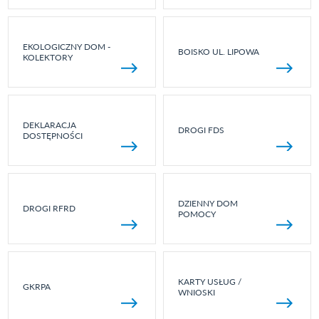
EKOLOGICZNY DOM -
BOISKO UL. LIPOWA
KOLEKTORY
DEKLARACJA
DROGI FDS
DOSTĘPNOŚCI
DZIENNY DOM
DROGI RFRD
POMOCY
KARTY USŁUG /
GKRPA
WNIOSKI