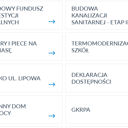
DOWY FUNDUSZ
BUDOWA
STYCJI
KANALIZACJI
ALNYCH
SANITARNEJ - ETAP I
RY I PIECE NA
TERMOMODERNIZA
MASĘ
SZKÓŁ
DEKLARACJA
KO UL. LIPOWA
DOSTĘPNOŚCI
ENNY DOM
GKRPA
OCY