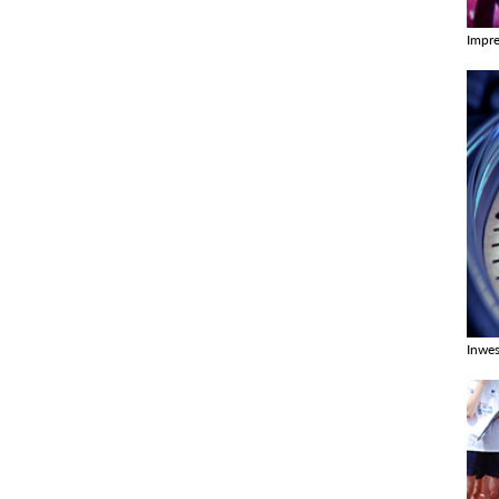
Impr
Zobac
Inwes
Zobac