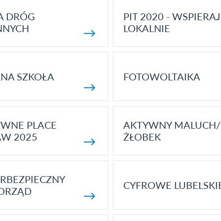
A DRÓG
PIT 2020 - WSPIERAJ
NNYCH
LOKALNIE
NA SZKOŁA
FOTOWOLTAIKA
YWNE PLACE
AKTYWNY MALUCH/
AW 2025
ŻŁOBEK
RBEZPIECZNY
CYFROWE LUBELSKI
ORZĄD