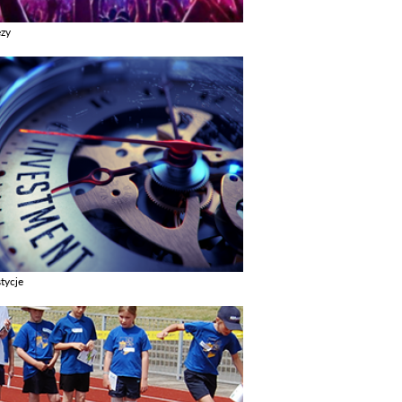
ezy
z galerie w kategori Imprezy
tycje
z galerie w kategori Inwestycje