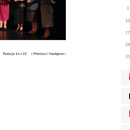
3
10
17
24
Pozycja 14 z 22
« Previous
|
Następne »
31