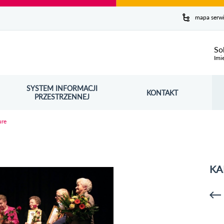
y serwis
mapa serw
ej
So
Imi
SYSTEM INFORMACJI
Szuk
KONTAKT
OŚNIK OTWORZY SIĘ W NOWYM OKNIE
PRZESTRZENNEJ
Wy
ure
KA
p