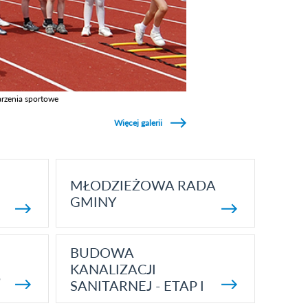
rzenia sportowe
z galerie w kategori Wydarzenia sportowe
Więcej galerii
MŁODZIEŻOWA RADA
GMINY
BUDOWA
KANALIZACJI
5
SANITARNEJ - ETAP I