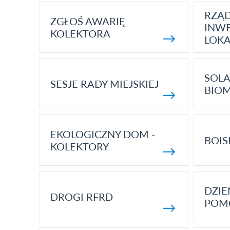
RZĄ
ZGŁOŚ AWARIĘ
INWE
KOLEKTORA
LOK
SOLA
SESJE RADY MIEJSKIEJ
BIO
EKOLOGICZNY DOM -
BOIS
KOLEKTORY
DZI
DROGI RFRD
POM