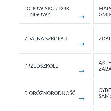
LODOWISKO / KORT
MAP
TENISOWY
GMI
ZDALNA SZKOŁA +
ZDAL
AKT
PRZEDSZKOLE
ZAB
CYBE
BIORÓŻNORODNOŚĆ
SAM