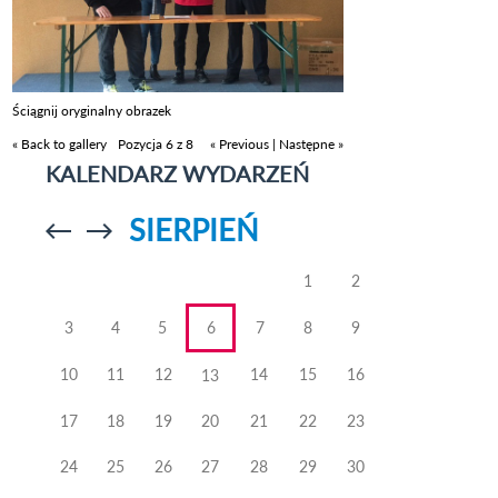
Ściągnij oryginalny obrazek
« Back to gallery
Pozycja 6 z 8
« Previous
|
Następne »
KALENDARZ WYDARZEŃ
SIERPIEŃ
Przejdź do
Przejdź do
poprzedniego
poprzedniego
miesiąca
miesiąca
1
2
3
4
5
6
7
8
9
10
11
12
14
15
16
13
17
18
19
20
21
22
23
24
25
26
27
28
29
30