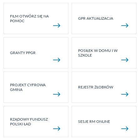
FILM OTWÓRZ SIĘ NA
GPR AKTUALIZACJA
POMOC
POSIŁEK W DOMU I W
GRANTY PPGR
SZKOLE
PROJEKT CYFROWA
REJESTR ŻŁOBKÓW
GMINA
RZĄDOWY FUNDUSZ
SESJE RM ONLINE
POLSKI ŁAD