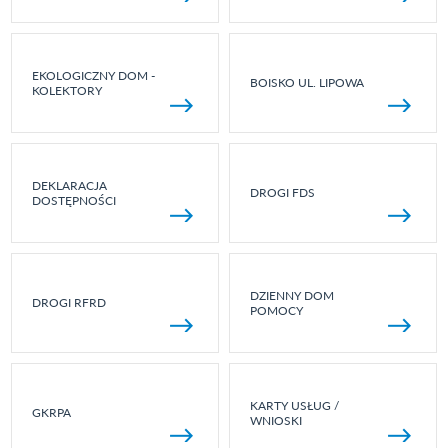
EKOLOGICZNY DOM -
BOISKO UL. LIPOWA
KOLEKTORY
DEKLARACJA
DROGI FDS
DOSTĘPNOŚCI
DZIENNY DOM
DROGI RFRD
POMOCY
KARTY USŁUG /
GKRPA
WNIOSKI