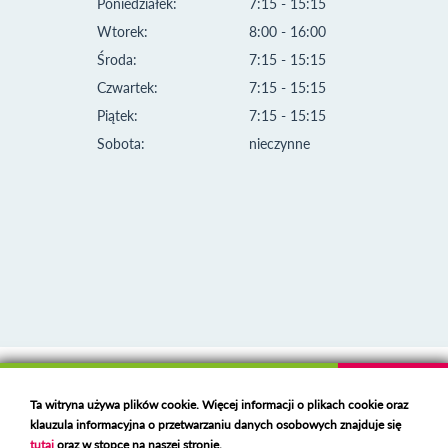
Poniedziałek:
7:15 - 15:15
Wtorek:
8:00 - 16:00
Środa:
7:15 - 15:15
Czwartek:
7:15 - 15:15
Piątek:
7:15 - 15:15
Sobota:
nieczynne
Klauzula informacyjna i polityka plików cookies
Ta witryna używa plików cookie. Więcej informacji o plikach cookie oraz
Deklaracja dostępności
klauzula informacyjna o przetwarzaniu danych osobowych znajduje się
Polski serwer RBL
https://polspam.pl/
tutaj
oraz w stopce na naszej stronie.