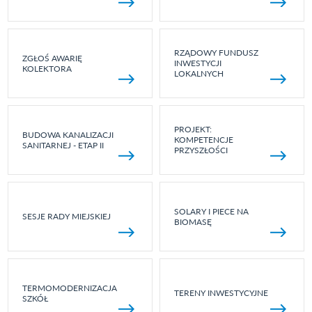
RZĄDOWY FUNDUSZ
ZGŁOŚ AWARIĘ
INWESTYCJI
KOLEKTORA
LOKALNYCH
PROJEKT:
BUDOWA KANALIZACJI
KOMPETENCJE
SANITARNEJ - ETAP II
PRZYSZŁOŚCI
SOLARY I PIECE NA
SESJE RADY MIEJSKIEJ
BIOMASĘ
TERMOMODERNIZACJA
TERENY INWESTYCYJNE
SZKÓŁ