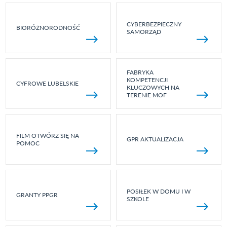
CYBERBEZPIECZNY
BIORÓŻNORODNOŚĆ
SAMORZĄD
FABRYKA
KOMPETENCJI
CYFROWE LUBELSKIE
KLUCZOWYCH NA
TERENIE MOF
FILM OTWÓRZ SIĘ NA
GPR AKTUALIZACJA
POMOC
POSIŁEK W DOMU I W
GRANTY PPGR
SZKOLE