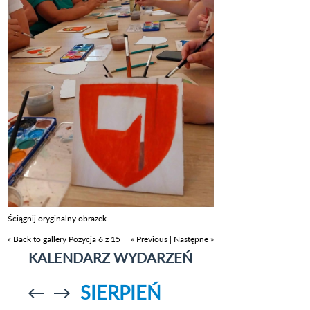
Ściągnij oryginalny obrazek
« Back to gallery
Pozycja 6 z 15
« Previous
|
Następne »
KALENDARZ WYDARZEŃ
SIERPIEŃ
Przejdź do
Przejdź do
poprzedniego
poprzedniego