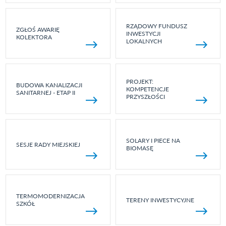
RZĄDOWY FUNDUSZ
ZGŁOŚ AWARIĘ
INWESTYCJI
KOLEKTORA
LOKALNYCH
PROJEKT:
BUDOWA KANALIZACJI
KOMPETENCJE
SANITARNEJ - ETAP II
PRZYSZŁOŚCI
SOLARY I PIECE NA
SESJE RADY MIEJSKIEJ
BIOMASĘ
TERMOMODERNIZACJA
TERENY INWESTYCYJNE
SZKÓŁ