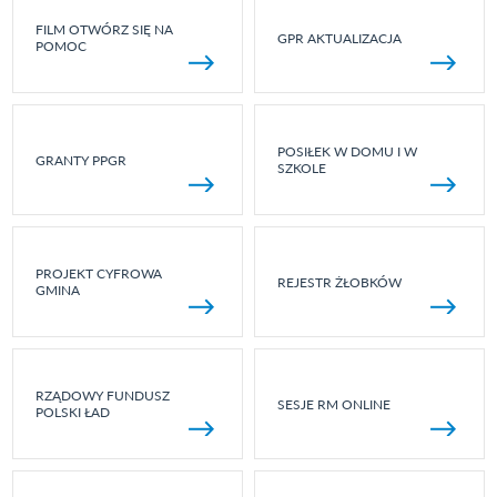
FILM OTWÓRZ SIĘ NA
GPR AKTUALIZACJA
POMOC
POSIŁEK W DOMU I W
GRANTY PPGR
SZKOLE
PROJEKT CYFROWA
REJESTR ŻŁOBKÓW
GMINA
RZĄDOWY FUNDUSZ
SESJE RM ONLINE
POLSKI ŁAD