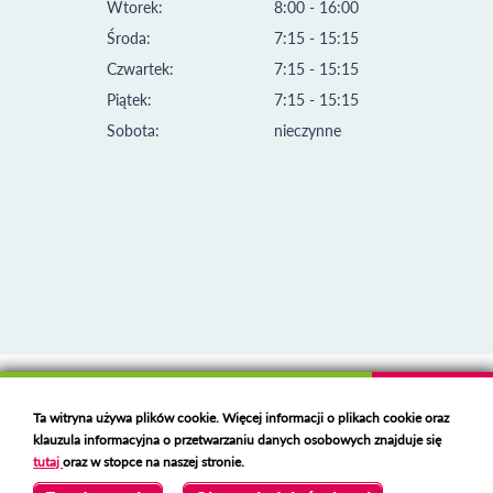
Wtorek:
8:00 - 16:00
Środa:
7:15 - 15:15
Czwartek:
7:15 - 15:15
Piątek:
7:15 - 15:15
Sobota:
nieczynne
Klauzula informacyjna i polityka plików cookies
Ta witryna używa plików cookie. Więcej informacji o plikach cookie oraz
Deklaracja dostępności
klauzula informacyjna o przetwarzaniu danych osobowych znajduje się
Polski serwer RBL
https://polspam.pl/
tutaj
oraz w stopce na naszej stronie.
Copyright 2023 Urząd Miejski w Opolu Lubelskim