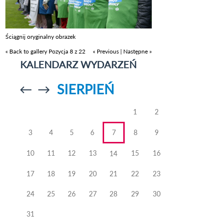
Ściągnij oryginalny obrazek
« Back to gallery
Pozycja 8 z 22
« Previous
|
Następne »
KALENDARZ WYDARZEŃ
SIERPIEŃ
Przejdź do
Przejdź do
poprzedniego
poprzedniego
miesiąca
miesiąca
1
2
3
4
5
6
7
8
9
10
11
12
13
15
16
14
17
18
19
20
21
22
23
24
25
26
27
28
29
30
31