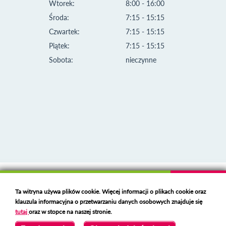
Wtorek:
8:00 - 16:00
Środa:
7:15 - 15:15
Czwartek:
7:15 - 15:15
Piątek:
7:15 - 15:15
Sobota:
nieczynne
Klauzula informacyjna i polityka plików cookies
Ta witryna używa plików cookie. Więcej informacji o plikach cookie oraz
Deklaracja dostępności
klauzula informacyjna o przetwarzaniu danych osobowych znajduje się
Polski serwer RBL
https://polspam.pl/
tutaj
oraz w stopce na naszej stronie.
Copyright 2023 Urząd Miejski w Opolu Lubelskim