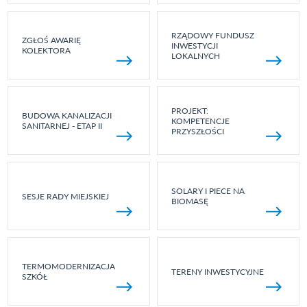
RZĄDOWY FUNDUSZ
ZGŁOŚ AWARIĘ
INWESTYCJI
KOLEKTORA
LOKALNYCH
PROJEKT:
BUDOWA KANALIZACJI
KOMPETENCJE
SANITARNEJ - ETAP II
PRZYSZŁOŚCI
SOLARY I PIECE NA
SESJE RADY MIEJSKIEJ
BIOMASĘ
TERMOMODERNIZACJA
TERENY INWESTYCYJNE
SZKÓŁ