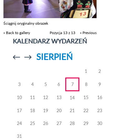
Ściągnij oryginalny obrazek
« Back to gallery
Pozycja 13 z 13
« Previous
KALENDARZ WYDARZEŃ
SIERPIEŃ
Przejdź do
Przejdź do
poprzedniego
poprzedniego
miesiąca
miesiąca
1
2
3
4
5
6
7
8
9
10
11
12
13
15
16
14
17
18
19
20
21
22
23
24
25
26
27
28
29
30
31