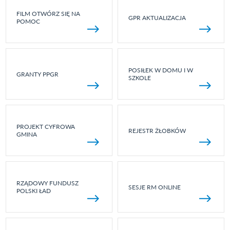
FILM OTWÓRZ SIĘ NA
GPR AKTUALIZACJA
POMOC
POSIŁEK W DOMU I W
GRANTY PPGR
SZKOLE
PROJEKT CYFROWA
REJESTR ŻŁOBKÓW
GMINA
RZĄDOWY FUNDUSZ
SESJE RM ONLINE
POLSKI ŁAD