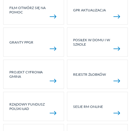
FILM OTWÓRZ SIĘ NA
GPR AKTUALIZACJA
POMOC
POSIŁEK W DOMU I W
GRANTY PPGR
SZKOLE
PROJEKT CYFROWA
REJESTR ŻŁOBKÓW
GMINA
RZĄDOWY FUNDUSZ
SESJE RM ONLINE
POLSKI ŁAD