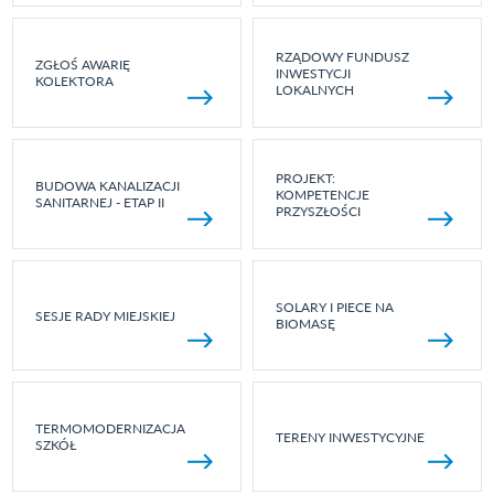
RZĄDOWY FUNDUSZ
ZGŁOŚ AWARIĘ
INWESTYCJI
KOLEKTORA
LOKALNYCH
PROJEKT:
BUDOWA KANALIZACJI
KOMPETENCJE
SANITARNEJ - ETAP II
PRZYSZŁOŚCI
SOLARY I PIECE NA
SESJE RADY MIEJSKIEJ
BIOMASĘ
TERMOMODERNIZACJA
TERENY INWESTYCYJNE
SZKÓŁ