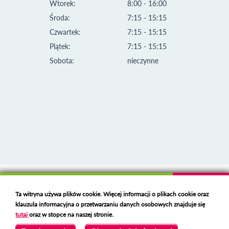
Wtorek:
8:00 - 16:00
Środa:
7:15 - 15:15
Czwartek:
7:15 - 15:15
Piątek:
7:15 - 15:15
Sobota:
nieczynne
Klauzula informacyjna i polityka plików cookies
Ta witryna używa plików cookie. Więcej informacji o plikach cookie oraz
Deklaracja dostępności
klauzula informacyjna o przetwarzaniu danych osobowych znajduje się
Polski serwer RBL
https://polspam.pl/
tutaj
oraz w stopce na naszej stronie.
Copyright 2023 Urząd Miejski w Opolu Lubelskim