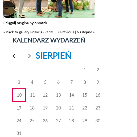
Ściągnij oryginalny obrazek
« Back to gallery
Pozycja 8 z 13
« Previous
|
Następne »
KALENDARZ WYDARZEŃ
SIERPIEŃ
Przejdź do
Przejdź do
poprzedniego
poprzedniego
miesiąca
miesiąca
1
2
3
4
5
6
7
8
9
10
11
12
13
14
15
16
18
19
20
21
22
23
17
24
25
26
27
28
29
30
31