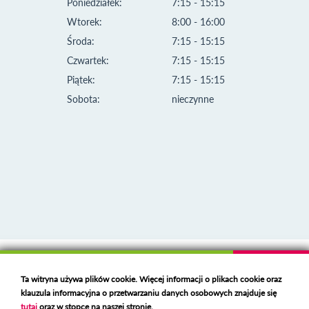
Poniedziałek:
7:15 - 15:15
Wtorek:
8:00 - 16:00
Środa:
7:15 - 15:15
Czwartek:
7:15 - 15:15
Piątek:
7:15 - 15:15
Sobota:
nieczynne
Klauzula informacyjna i polityka plików cookies
Ta witryna używa plików cookie. Więcej informacji o plikach cookie oraz
Deklaracja dostępności
klauzula informacyjna o przetwarzaniu danych osobowych znajduje się
Polski serwer RBL
https://polspam.pl/
tutaj
oraz w stopce na naszej stronie.