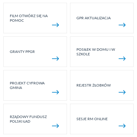
FILM OTWÓRZ SIĘ NA
GPR AKTUALIZACJA
POMOC
POSIŁEK W DOMU I W
GRANTY PPGR
SZKOLE
PROJEKT CYFROWA
REJESTR ŻŁOBKÓW
GMINA
RZĄDOWY FUNDUSZ
SESJE RM ONLINE
POLSKI ŁAD