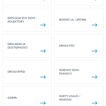
EKOLOGICZNY DOM -
BOISKO UL. LIPOWA
KOLEKTORY
DEKLARACJA
DROGI FDS
DOSTĘPNOŚCI
DZIENNY DOM
DROGI RFRD
POMOCY
KARTY USŁUG /
GKRPA
WNIOSKI