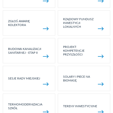
RZĄDOWY FUNDUSZ
ZGŁOŚ AWARIĘ
INWESTYCJI
KOLEKTORA
LOKALNYCH
PROJEKT:
BUDOWA KANALIZACJI
KOMPETENCJE
SANITARNEJ - ETAP II
PRZYSZŁOŚCI
SOLARY I PIECE NA
SESJE RADY MIEJSKIEJ
BIOMASĘ
TERMOMODERNIZACJA
TERENY INWESTYCYJNE
SZKÓŁ