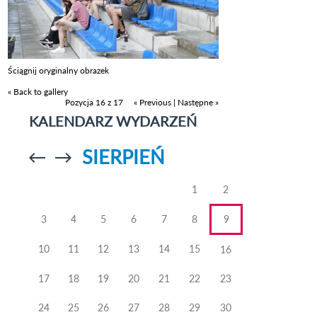
Ściągnij oryginalny obrazek
« Back to gallery
Pozycja 16 z 17
« Previous
|
Następne »
KALENDARZ WYDARZEŃ
SIERPIEŃ
Przejdź do
Przejdź do
poprzedniego
poprzedniego
miesiąca
miesiąca
1
2
3
4
5
6
7
8
9
10
11
12
13
14
15
16
17
18
19
20
21
22
23
24
25
26
27
28
29
30