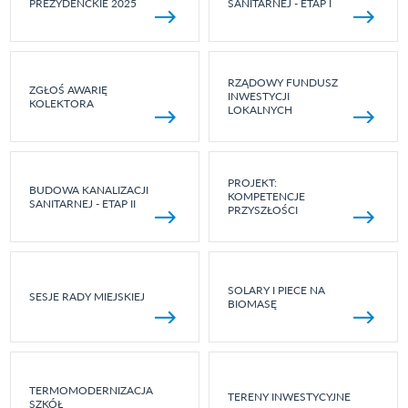
PREZYDENCKIE 2025
SANITARNEJ - ETAP I
RZĄDOWY FUNDUSZ
ZGŁOŚ AWARIĘ
INWESTYCJI
KOLEKTORA
LOKALNYCH
PROJEKT:
BUDOWA KANALIZACJI
KOMPETENCJE
SANITARNEJ - ETAP II
PRZYSZŁOŚCI
SOLARY I PIECE NA
SESJE RADY MIEJSKIEJ
BIOMASĘ
TERMOMODERNIZACJA
TERENY INWESTYCYJNE
SZKÓŁ