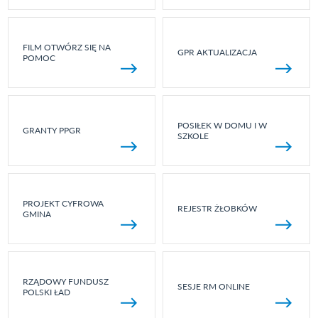
FILM OTWÓRZ SIĘ NA
GPR AKTUALIZACJA
POMOC
POSIŁEK W DOMU I W
GRANTY PPGR
SZKOLE
PROJEKT CYFROWA
REJESTR ŻŁOBKÓW
GMINA
RZĄDOWY FUNDUSZ
SESJE RM ONLINE
POLSKI ŁAD