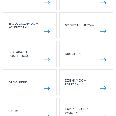
EKOLOGICZNY DOM -
BOISKO UL. LIPOWA
KOLEKTORY
DEKLARACJA
DROGI FDS
DOSTĘPNOŚCI
DZIENNY DOM
DROGI RFRD
POMOCY
KARTY USŁUG /
GKRPA
WNIOSKI