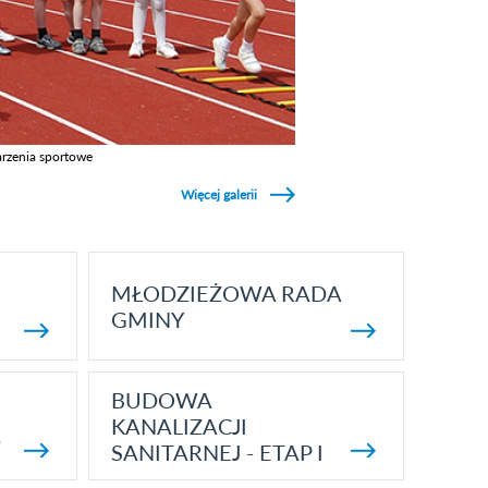
rzenia sportowe
z galerie w kategori Wydarzenia sportowe
Więcej galerii
MŁODZIEŻOWA RADA
GMINY
BUDOWA
KANALIZACJI
5
SANITARNEJ - ETAP I