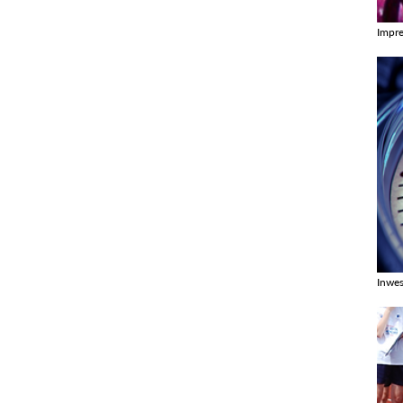
Impr
Zobac
Inwes
Zobac