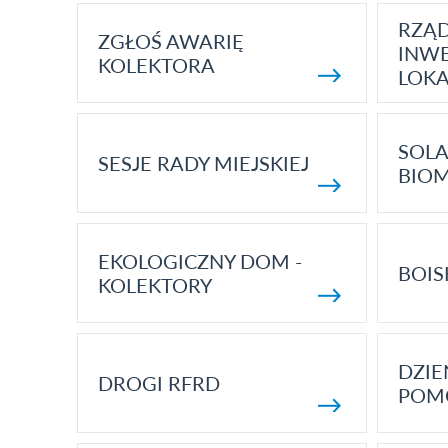
RZĄ
ZGŁOŚ AWARIĘ
INWE
KOLEKTORA
LOK
SOLA
SESJE RADY MIEJSKIEJ
BIO
EKOLOGICZNY DOM -
BOIS
KOLEKTORY
DZI
DROGI RFRD
POM