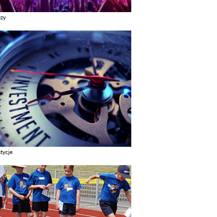
ezy
z galerie w kategori Imprezy
tycje
z galerie w kategori Inwestycje