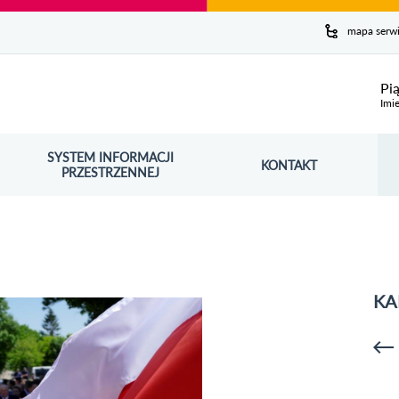
y serwis
mapa serw
ej
Pi
Imie
SYSTEM INFORMACJI
Szuk
KONTAKT
OŚNIK OTWORZY SIĘ W NOWYM OKNIE
PRZESTRZENNEJ
Wy
KA
p