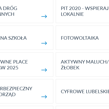
A DRÓG
PIT 2020 - WSPIERAJ
NNYCH
LOKALNIE
NA SZKOŁA
FOTOWOLTAIKA
YWNE PLACE
AKTYWNY MALUCH/
AW 2025
ŻŁOBEK
RBEZPIECZNY
CYFROWE LUBELSKI
ORZĄD