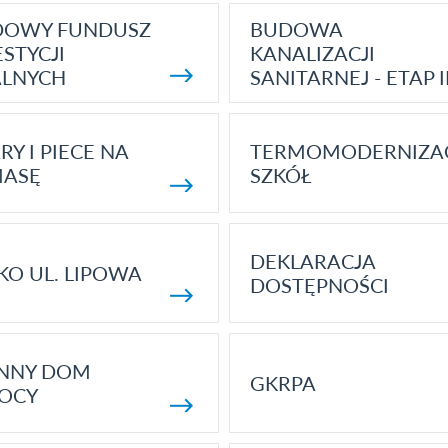
DOWY FUNDUSZ
BUDOWA
STYCJI
KANALIZACJI
ALNYCH
SANITARNEJ - ETAP I
RY I PIECE NA
TERMOMODERNIZA
MASĘ
SZKÓŁ
DEKLARACJA
KO UL. LIPOWA
DOSTĘPNOŚCI
ENNY DOM
GKRPA
OCY