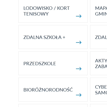
LODOWISKO / KORT
MAP
TENISOWY
GMI
ZDALNA SZKOŁA +
ZDAL
AKT
PRZEDSZKOLE
ZAB
CYBE
BIORÓŻNORODNOŚĆ
SAM