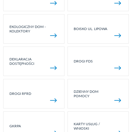
EKOLOGICZNY DOM -
BOISKO UL. LIPOWA
KOLEKTORY
DEKLARACJA
DROGI FDS
DOSTĘPNOŚCI
DZIENNY DOM
DROGI RFRD
POMOCY
KARTY USŁUG /
GKRPA
WNIOSKI