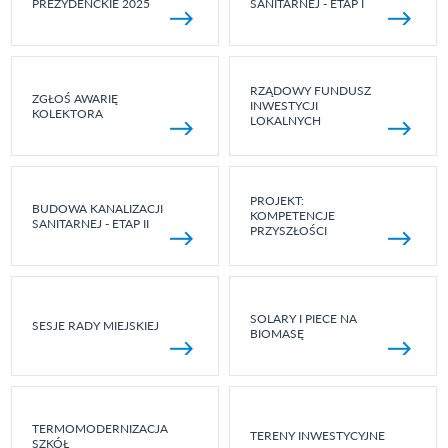
PREZYDENCKIE 2025
SANITARNEJ - ETAP I
RZĄDOWY FUNDUSZ
ZGŁOŚ AWARIĘ
INWESTYCJI
KOLEKTORA
LOKALNYCH
PROJEKT:
BUDOWA KANALIZACJI
KOMPETENCJE
SANITARNEJ - ETAP II
PRZYSZŁOŚCI
SOLARY I PIECE NA
SESJE RADY MIEJSKIEJ
BIOMASĘ
TERMOMODERNIZACJA
TERENY INWESTYCYJNE
SZKÓŁ