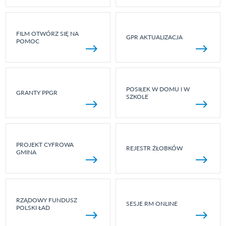
FILM OTWÓRZ SIĘ NA
GPR AKTUALIZACJA
POMOC
POSIŁEK W DOMU I W
GRANTY PPGR
SZKOLE
PROJEKT CYFROWA
REJESTR ŻŁOBKÓW
GMINA
RZĄDOWY FUNDUSZ
SESJE RM ONLINE
POLSKI ŁAD