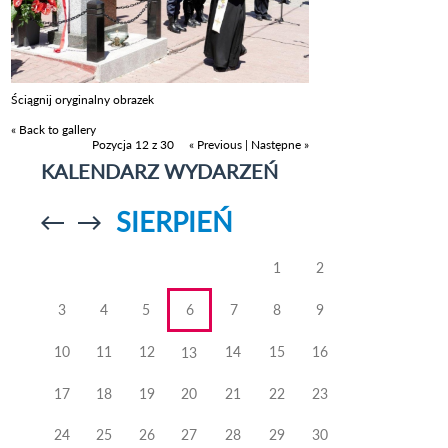
Ściągnij oryginalny obrazek
« Back to gallery
Pozycja 12 z 30
« Previous
|
Następne »
KALENDARZ WYDARZEŃ
SIERPIEŃ
Przejdź do
Przejdź do
poprzedniego
poprzedniego
miesiąca
miesiąca
1
2
3
4
5
6
7
8
9
10
11
12
14
15
16
13
17
18
19
20
21
22
23
24
25
26
27
28
29
30