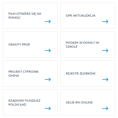
FILM OTWÓRZ SIĘ NA
GPR AKTUALIZACJA
POMOC
POSIŁEK W DOMU I W
GRANTY PPGR
SZKOLE
PROJEKT CYFROWA
REJESTR ŻŁOBKÓW
GMINA
RZĄDOWY FUNDUSZ
SESJE RM ONLINE
POLSKI ŁAD