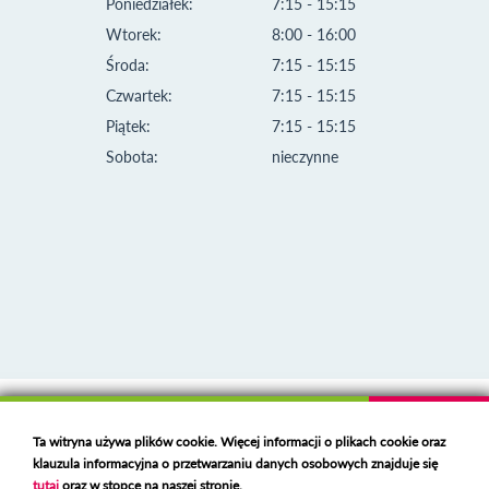
Poniedziałek:
7:15 - 15:15
Wtorek:
8:00 - 16:00
Środa:
7:15 - 15:15
Czwartek:
7:15 - 15:15
Piątek:
7:15 - 15:15
Sobota:
nieczynne
Klauzula informacyjna i polityka plików cookies
Ta witryna używa plików cookie. Więcej informacji o plikach cookie oraz
Deklaracja dostępności
klauzula informacyjna o przetwarzaniu danych osobowych znajduje się
Polski serwer RBL
https://polspam.pl/
tutaj
oraz w stopce na naszej stronie.