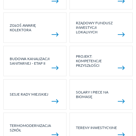
RZĄDOWY FUNDUSZ
ZGŁOŚ AWARIĘ
INWESTYCJI
KOLEKTORA
LOKALNYCH
PROJEKT:
BUDOWA KANALIZACJI
KOMPETENCJE
SANITARNEJ - ETAP II
PRZYSZŁOŚCI
SOLARY I PIECE NA
SESJE RADY MIEJSKIEJ
BIOMASĘ
TERMOMODERNIZACJA
TERENY INWESTYCYJNE
SZKÓŁ