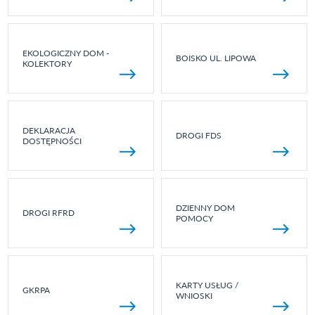
EKOLOGICZNY DOM -
BOISKO UL. LIPOWA
KOLEKTORY
DEKLARACJA
DROGI FDS
DOSTĘPNOŚCI
DZIENNY DOM
DROGI RFRD
POMOCY
KARTY USŁUG /
GKRPA
WNIOSKI