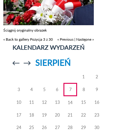
Ściągnij oryginalny obrazek
« Back to gallery
Pozycja 3 z 30
« Previous
|
Następne »
KALENDARZ WYDARZEŃ
SIERPIEŃ
Przejdź do
Przejdź do
poprzedniego
poprzedniego
miesiąca
miesiąca
1
2
3
4
5
6
7
8
9
10
11
12
13
15
16
14
17
18
19
20
21
22
23
24
25
26
27
28
29
30