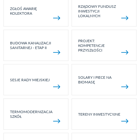
RZĄDOWY FUNDUSZ
ZGŁOŚ AWARIĘ
INWESTYCJI
KOLEKTORA
LOKALNYCH
PROJEKT:
BUDOWA KANALIZACJI
KOMPETENCJE
SANITARNEJ - ETAP II
PRZYSZŁOŚCI
SOLARY I PIECE NA
SESJE RADY MIEJSKIEJ
BIOMASĘ
TERMOMODERNIZACJA
TERENY INWESTYCYJNE
SZKÓŁ