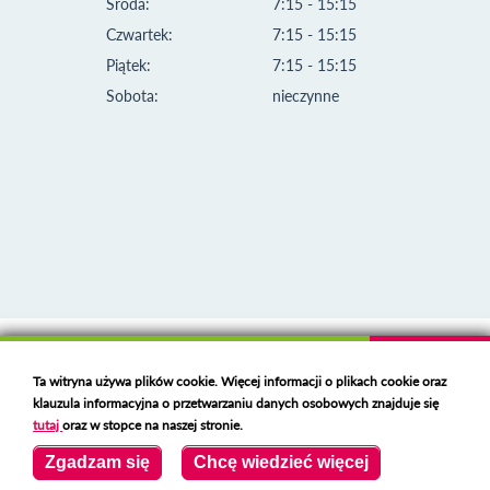
Środa:
7:15 - 15:15
Czwartek:
7:15 - 15:15
Piątek:
7:15 - 15:15
Sobota:
nieczynne
Klauzula informacyjna i polityka plików cookies
Ta witryna używa plików cookie. Więcej informacji o plikach cookie oraz
Deklaracja dostępności
klauzula informacyjna o przetwarzaniu danych osobowych znajduje się
Polski serwer RBL
https://polspam.pl/
tutaj
oraz w stopce na naszej stronie.
Copyright 2023 Urząd Miejski w Opolu Lubelskim
Zgadzam się
Chcę wiedzieć więcej
Created by
VOBACOM
Odnośnik otworzy się w nowym oknie