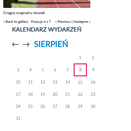
Ściągnij oryginalny obrazek
« Back to gallery
Pozycja 4 z 7
« Previous
|
Następne »
KALENDARZ WYDARZEŃ
SIERPIEŃ
Przejdź do
Przejdź do
poprzedniego
poprzedniego
miesiąca
miesiąca
1
2
3
4
5
6
7
8
9
10
11
12
13
14
16
15
17
18
19
20
21
22
23
24
25
26
27
28
29
30
31