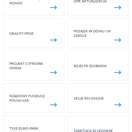
GPR AKTUALIZACJA
POMOC
POSIŁEK W DOMU I W
GRANTY PPGR
SZKOLE
PROJEKT CYFROWA
REJESTR ŻŁOBKÓW
GMINA
RZĄDOWY FUNDUSZ
SESJE RM ONLINE
POLSKI ŁAD
TSSE EURO-PARK
ŚWIETLICA W LEONINIE