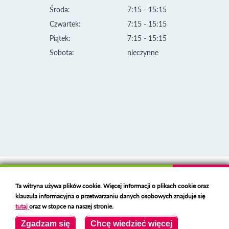
Środa:
7:15 - 15:15
Czwartek:
7:15 - 15:15
Piątek:
7:15 - 15:15
Sobota:
nieczynne
Klauzula informacyjna i polityka plików cookies
Ta witryna używa plików cookie. Więcej informacji o plikach cookie oraz
Deklaracja dostępności
klauzula informacyjna o przetwarzaniu danych osobowych znajduje się
Polski serwer RBL
https://polspam.pl/
tutaj
oraz w stopce na naszej stronie.
Copyright 2023 Urząd Miejski w Opolu Lubelskim
Zgadzam się
Chcę wiedzieć więcej
Created by
VOBACOM
Odnośnik otworzy się w nowym oknie