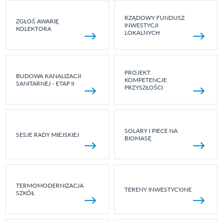
RZĄDOWY FUNDUSZ
ZGŁOŚ AWARIĘ
INWESTYCJI
KOLEKTORA
LOKALNYCH
PROJEKT:
BUDOWA KANALIZACJI
KOMPETENCJE
SANITARNEJ - ETAP II
PRZYSZŁOŚCI
SOLARY I PIECE NA
SESJE RADY MIEJSKIEJ
BIOMASĘ
TERMOMODERNIZACJA
TERENY INWESTYCYJNE
SZKÓŁ