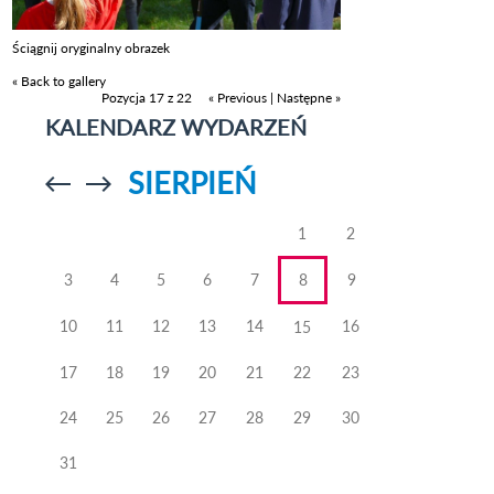
Ściągnij oryginalny obrazek
« Back to gallery
Pozycja 17 z 22
« Previous
|
Następne »
KALENDARZ WYDARZEŃ
SIERPIEŃ
Przejdź do
Przejdź do
poprzedniego
poprzedniego
miesiąca
miesiąca
1
2
3
4
5
6
7
8
9
10
11
12
13
14
16
15
17
18
19
20
21
22
23
24
25
26
27
28
29
30
31