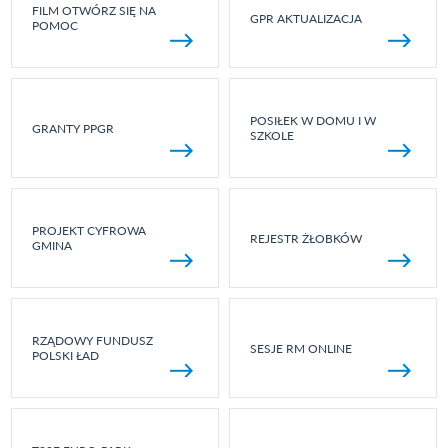
FILM OTWÓRZ SIĘ NA
GPR AKTUALIZACJA
POMOC
POSIŁEK W DOMU I W
GRANTY PPGR
SZKOLE
PROJEKT CYFROWA
REJESTR ŻŁOBKÓW
GMINA
RZĄDOWY FUNDUSZ
SESJE RM ONLINE
POLSKI ŁAD