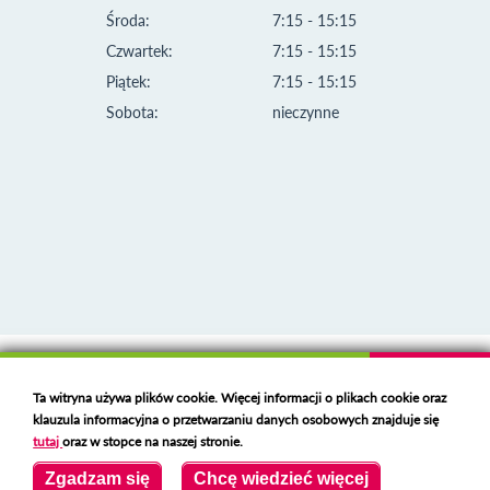
Środa:
7:15 - 15:15
Czwartek:
7:15 - 15:15
Piątek:
7:15 - 15:15
Sobota:
nieczynne
Klauzula informacyjna i polityka plików cookies
Ta witryna używa plików cookie. Więcej informacji o plikach cookie oraz
Deklaracja dostępności
klauzula informacyjna o przetwarzaniu danych osobowych znajduje się
Polski serwer RBL
https://polspam.pl/
tutaj
oraz w stopce na naszej stronie.
Copyright 2023 Urząd Miejski w Opolu Lubelskim
Zgadzam się
Chcę wiedzieć więcej
Created by
VOBACOM
Odnośnik otworzy się w nowym oknie