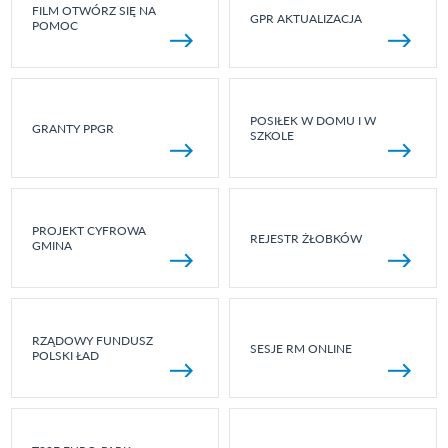
FILM OTWÓRZ SIĘ NA
GPR AKTUALIZACJA
POMOC
POSIŁEK W DOMU I W
GRANTY PPGR
SZKOLE
PROJEKT CYFROWA
REJESTR ŻŁOBKÓW
GMINA
RZĄDOWY FUNDUSZ
SESJE RM ONLINE
POLSKI ŁAD