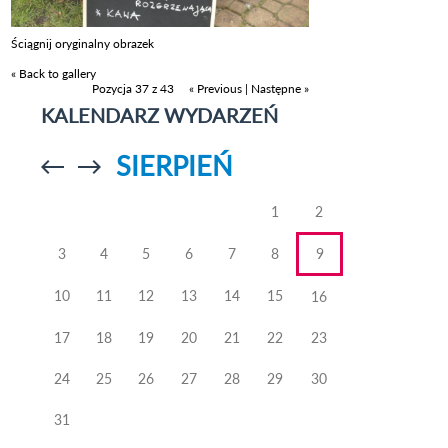
Ściągnij oryginalny obrazek
« Back to gallery
Pozycja 37 z 43
« Previous
|
Następne »
KALENDARZ WYDARZEŃ
SIERPIEŃ
Przejdź do
Przejdź do
poprzedniego
poprzedniego
miesiąca
miesiąca
1
2
3
4
5
6
7
8
9
10
11
12
13
14
15
16
17
18
19
20
21
22
23
24
25
26
27
28
29
30
31