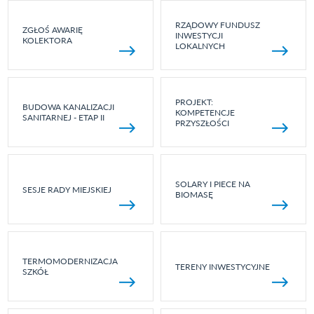
RZĄDOWY FUNDUSZ
ZGŁOŚ AWARIĘ
INWESTYCJI
KOLEKTORA
LOKALNYCH
PROJEKT:
BUDOWA KANALIZACJI
KOMPETENCJE
SANITARNEJ - ETAP II
PRZYSZŁOŚCI
SOLARY I PIECE NA
SESJE RADY MIEJSKIEJ
BIOMASĘ
TERMOMODERNIZACJA
TERENY INWESTYCYJNE
SZKÓŁ