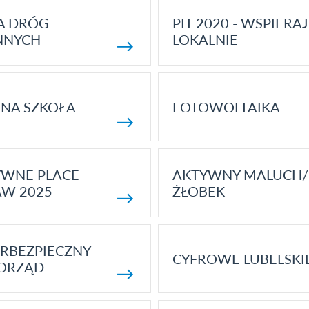
A DRÓG
PIT 2020 - WSPIERAJ
NNYCH
LOKALNIE
NA SZKOŁA
FOTOWOLTAIKA
YWNE PLACE
AKTYWNY MALUCH/
AW 2025
ŻŁOBEK
RBEZPIECZNY
CYFROWE LUBELSKI
ORZĄD