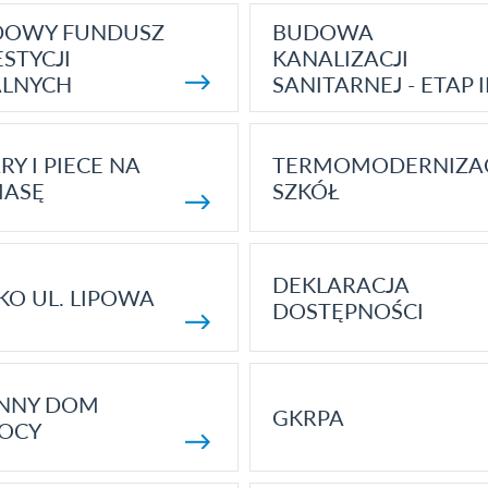
DOWY FUNDUSZ
BUDOWA
STYCJI
KANALIZACJI
ALNYCH
SANITARNEJ - ETAP I
RY I PIECE NA
TERMOMODERNIZA
MASĘ
SZKÓŁ
DEKLARACJA
KO UL. LIPOWA
DOSTĘPNOŚCI
ENNY DOM
GKRPA
OCY