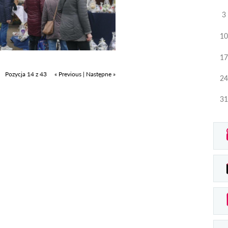
3
10
17
Pozycja 14 z 43
« Previous
|
Następne »
24
31