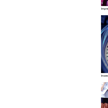
Impr
Zobac
Inwes
Zobac