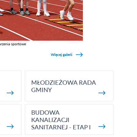
rzenia sportowe
z galerie w kategori Wydarzenia sportowe
Więcej galerii
MŁODZIEŻOWA RADA
GMINY
BUDOWA
KANALIZACJI
5
SANITARNEJ - ETAP I