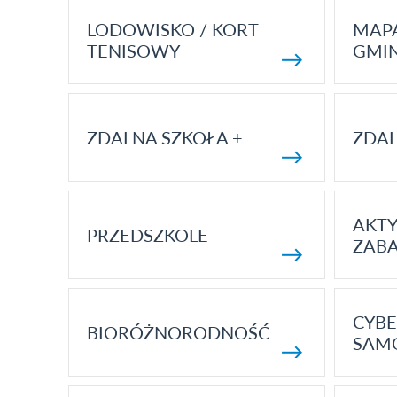
LODOWISKO / KORT
MAP
TENISOWY
GMI
ZDALNA SZKOŁA +
ZDAL
AKT
PRZEDSZKOLE
ZAB
CYBE
BIORÓŻNORODNOŚĆ
SAM