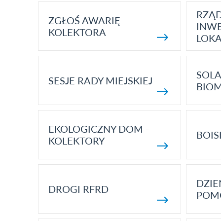
RZĄ
ZGŁOŚ AWARIĘ
INWE
KOLEKTORA
LOK
SOLA
SESJE RADY MIEJSKIEJ
BIO
EKOLOGICZNY DOM -
BOIS
KOLEKTORY
DZI
DROGI RFRD
POM