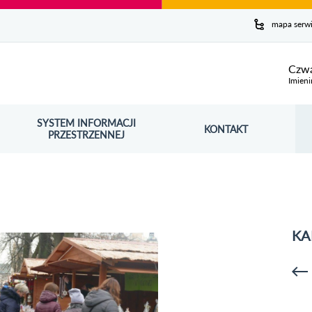
y serwis
mapa serw
ej
Czwa
Imieni
SYSTEM INFORMACJI
Szuk
KONTAKT
OŚNIK OTWORZY SIĘ W NOWYM OKNIE
PRZESTRZENNEJ
Wy
KA
p