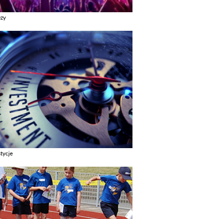
ezy
z galerie w kategori Imprezy
tycje
z galerie w kategori Inwestycje