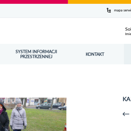
y serwis
mapa serw
ej
So
Imi
SYSTEM INFORMACJI
Szuk
KONTAKT
OŚNIK OTWORZY SIĘ W NOWYM OKNIE
PRZESTRZENNEJ
Wy
KA
p