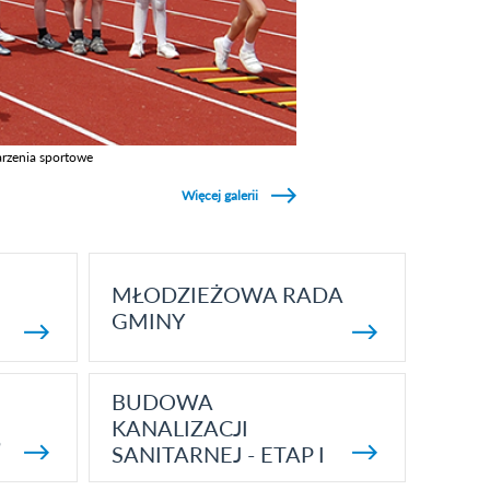
rzenia sportowe
z galerie w kategori Wydarzenia sportowe
Więcej galerii
MŁODZIEŻOWA RADA
GMINY
BUDOWA
KANALIZACJI
5
SANITARNEJ - ETAP I