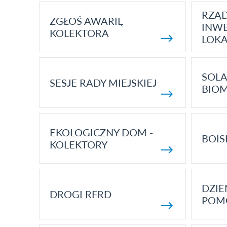
RZĄ
ZGŁOŚ AWARIĘ
INWE
KOLEKTORA
LOK
SOLA
SESJE RADY MIEJSKIEJ
BIO
EKOLOGICZNY DOM -
BOIS
KOLEKTORY
DZI
DROGI RFRD
POM