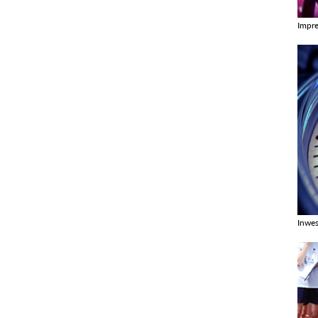
Impr
Zobac
Inwes
Zobac