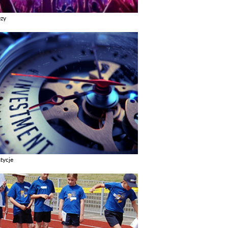
ezy
z galerie w kategori Imprezy
tycje
z galerie w kategori Inwestycje