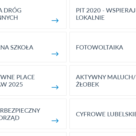
A DRÓG
PIT 2020 - WSPIERAJ
NNYCH
LOKALNIE
NA SZKOŁA
FOTOWOLTAIKA
YWNE PLACE
AKTYWNY MALUCH/
AW 2025
ŻŁOBEK
RBEZPIECZNY
CYFROWE LUBELSKI
ORZĄD