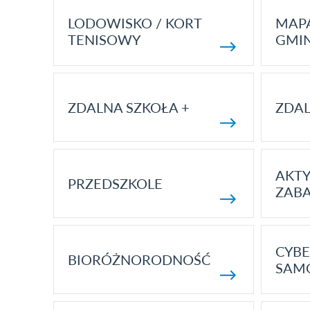
LODOWISKO / KORT
MAP
TENISOWY
GMI
ZDALNA SZKOŁA +
ZDAL
AKT
PRZEDSZKOLE
ZAB
CYBE
BIORÓŻNORODNOŚĆ
SAM