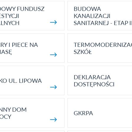
DOWY FUNDUSZ
BUDOWA
STYCJI
KANALIZACJI
ALNYCH
SANITARNEJ - ETAP I
RY I PIECE NA
TERMOMODERNIZA
MASĘ
SZKÓŁ
DEKLARACJA
KO UL. LIPOWA
DOSTĘPNOŚCI
ENNY DOM
GKRPA
OCY