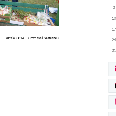
3
10
17
Pozycja 7 z 43
« Previous
|
Następne »
24
31