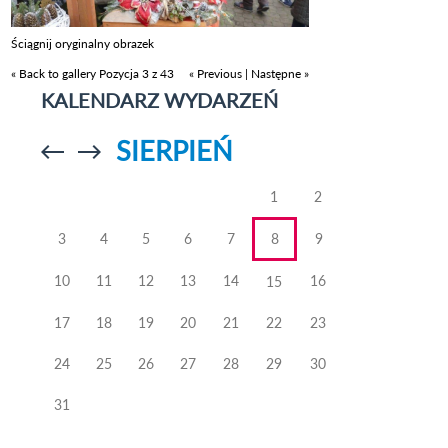
Ściągnij oryginalny obrazek
« Back to gallery
Pozycja 3 z 43
« Previous
|
Następne »
KALENDARZ WYDARZEŃ
SIERPIEŃ
Przejdź do
Przejdź do
poprzedniego
poprzedniego
miesiąca
miesiąca
1
2
3
4
5
6
7
8
9
10
11
12
13
14
16
15
17
18
19
20
21
22
23
24
25
26
27
28
29
30
31