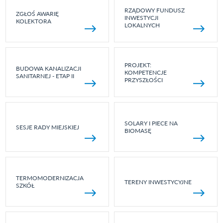
RZĄDOWY FUNDUSZ
ZGŁOŚ AWARIĘ
INWESTYCJI
KOLEKTORA
LOKALNYCH
PROJEKT:
BUDOWA KANALIZACJI
KOMPETENCJE
SANITARNEJ - ETAP II
PRZYSZŁOŚCI
SOLARY I PIECE NA
SESJE RADY MIEJSKIEJ
BIOMASĘ
TERMOMODERNIZACJA
TERENY INWESTYCYJNE
SZKÓŁ