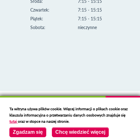
Środa:
7:15 - 15:15
Czwartek:
7:15 - 15:15
Piątek:
7:15 - 15:15
Sobota:
nieczynne
Klauzula informacyjna i polityka plików cookies
Ta witryna używa plików cookie. Więcej informacji o plikach cookie oraz
Deklaracja dostępności
klauzula informacyjna o przetwarzaniu danych osobowych znajduje się
Polski serwer RBL
https://polspam.pl/
tutaj
oraz w stopce na naszej stronie.
Copyright 2023 Urząd Miejski w Opolu Lubelskim
Zgadzam się
Chcę wiedzieć więcej
Created by
VOBACOM
Odnośnik otworzy się w nowym oknie