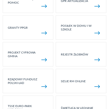
GPR AKTUALIZACJA
POMOC
POSIŁEK W DOMU I W
GRANTY PPGR
SZKOLE
PROJEKT CYFROWA
REJESTR ŻŁOBKÓW
GMINA
RZĄDOWY FUNDUSZ
SESJE RM ONLINE
POLSKI ŁAD
TSSE EURO-PARK
ŚWIETLICA W LEONINIE