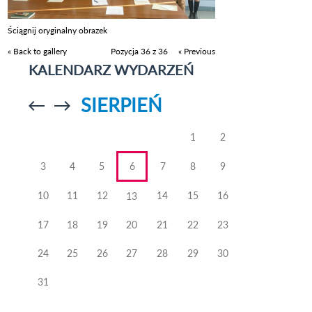
Ściągnij oryginalny obrazek
« Back to gallery
Pozycja 36 z 36
« Previous
KALENDARZ WYDARZEŃ
SIERPIEŃ
Przejdź do
Przejdź do
poprzedniego
poprzedniego
miesiąca
miesiąca
1
2
3
4
5
6
7
8
9
10
11
12
14
15
16
13
17
18
19
20
21
22
23
24
25
26
27
28
29
30
31