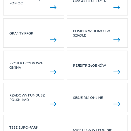
GPR AKTUALIZACJA
POMOC
POSIŁEK W DOMU I W
GRANTY PPGR
SZKOLE
PROJEKT CYFROWA
REJESTR ŻŁOBKÓW
GMINA
RZĄDOWY FUNDUSZ
SESJE RM ONLINE
POLSKI ŁAD
TSSE EURO-PARK
ŚWIETLICA W LEONINIE