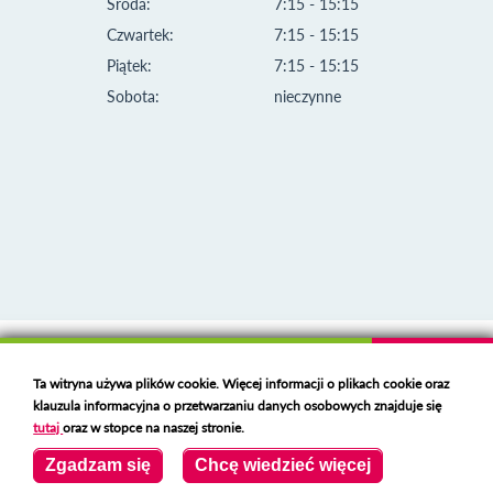
Środa:
7:15 - 15:15
Czwartek:
7:15 - 15:15
Piątek:
7:15 - 15:15
Sobota:
nieczynne
Klauzula informacyjna i polityka plików cookies
Ta witryna używa plików cookie. Więcej informacji o plikach cookie oraz
Deklaracja dostępności
klauzula informacyjna o przetwarzaniu danych osobowych znajduje się
Polski serwer RBL
https://polspam.pl/
tutaj
oraz w stopce na naszej stronie.
Copyright 2023 Urząd Miejski w Opolu Lubelskim
Zgadzam się
Chcę wiedzieć więcej
Created by
VOBACOM
Odnośnik otworzy się w nowym oknie