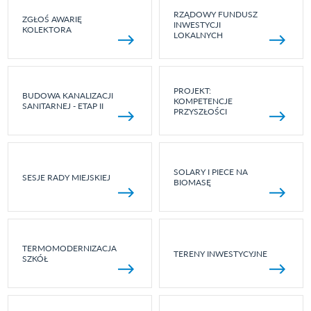
RZĄDOWY FUNDUSZ
ZGŁOŚ AWARIĘ
INWESTYCJI
KOLEKTORA
LOKALNYCH
PROJEKT:
BUDOWA KANALIZACJI
KOMPETENCJE
SANITARNEJ - ETAP II
PRZYSZŁOŚCI
SOLARY I PIECE NA
SESJE RADY MIEJSKIEJ
BIOMASĘ
TERMOMODERNIZACJA
TERENY INWESTYCYJNE
SZKÓŁ