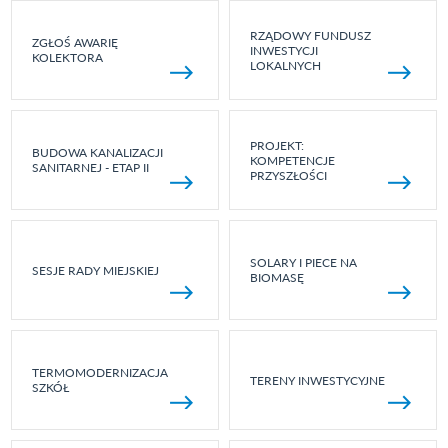
RZĄDOWY FUNDUSZ
ZGŁOŚ AWARIĘ
INWESTYCJI
KOLEKTORA
LOKALNYCH
PROJEKT:
BUDOWA KANALIZACJI
KOMPETENCJE
SANITARNEJ - ETAP II
PRZYSZŁOŚCI
SOLARY I PIECE NA
SESJE RADY MIEJSKIEJ
BIOMASĘ
TERMOMODERNIZACJA
TERENY INWESTYCYJNE
SZKÓŁ