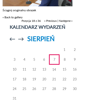
Ściągnij oryginalny obrazek
« Back to gallery
Pozycja 18 z 36
« Previous
|
Następne »
KALENDARZ WYDARZEŃ
SIERPIEŃ
Przejdź do
Przejdź do
poprzedniego
poprzedniego
miesiąca
miesiąca
1
2
3
4
5
6
7
8
9
10
11
12
13
15
16
14
17
18
19
20
21
22
23
24
25
26
27
28
29
30
31