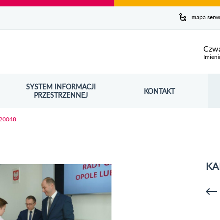
y serwis
mapa serw
ej
Czwa
Imieni
SYSTEM INFORMACJI
Szuk
KONTAKT
OŚNIK OTWORZY SIĘ W NOWYM OKNIE
PRZESTRZENNEJ
Wy
220048
KA
p