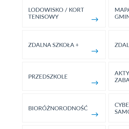
LODOWISKO / KORT
MAP
TENISOWY
GMI
ZDALNA SZKOŁA +
ZDAL
AKT
PRZEDSZKOLE
ZAB
CYBE
BIORÓŻNORODNOŚĆ
SAM