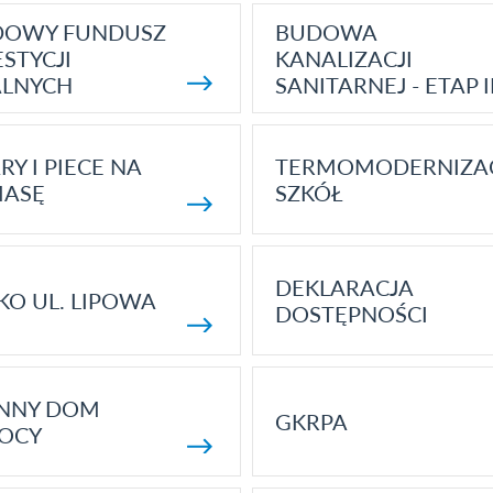
DOWY FUNDUSZ
BUDOWA
STYCJI
KANALIZACJI
ALNYCH
SANITARNEJ - ETAP I
RY I PIECE NA
TERMOMODERNIZA
MASĘ
SZKÓŁ
DEKLARACJA
KO UL. LIPOWA
DOSTĘPNOŚCI
ENNY DOM
GKRPA
OCY