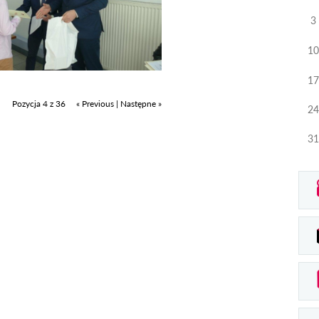
3
10
17
Pozycja 4 z 36
« Previous
|
Następne »
24
31