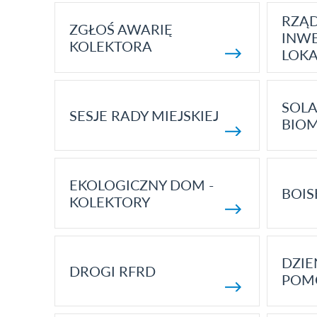
RZĄ
ZGŁOŚ AWARIĘ
INWE
KOLEKTORA
LOK
SOLA
SESJE RADY MIEJSKIEJ
BIO
EKOLOGICZNY DOM -
BOIS
KOLEKTORY
DZI
DROGI RFRD
POM