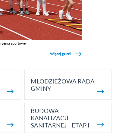
rzenia sportowe
z galerie w kategori Wydarzenia sportowe
Więcej galerii
MŁODZIEŻOWA RADA
GMINY
BUDOWA
KANALIZACJI
5
SANITARNEJ - ETAP I