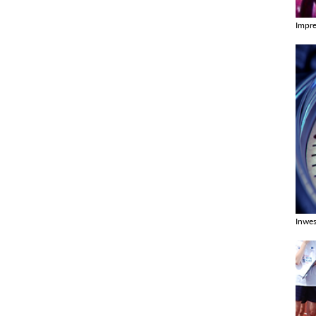
Impr
Zobac
Inwes
Zobac