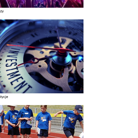
ezy
z galerie w kategori Imprezy
tycje
z galerie w kategori Inwestycje