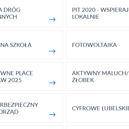
A DRÓG
PIT 2020 - WSPIERAJ
NNYCH
LOKALNIE
NA SZKOŁA
FOTOWOLTAIKA
YWNE PLACE
AKTYWNY MALUCH/
AW 2025
ŻŁOBEK
RBEZPIECZNY
CYFROWE LUBELSKI
ORZĄD