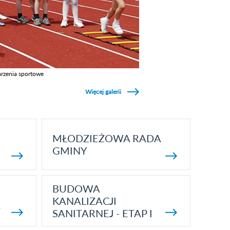
rzenia sportowe
z galerie w kategori Wydarzenia sportowe
Więcej galerii
MŁODZIEŻOWA RADA
GMINY
BUDOWA
KANALIZACJI
5
SANITARNEJ - ETAP I