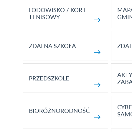
LODOWISKO / KORT
MAP
TENISOWY
GMI
ZDALNA SZKOŁA +
ZDAL
AKT
PRZEDSZKOLE
ZAB
CYBE
BIORÓŻNORODNOŚĆ
SAM