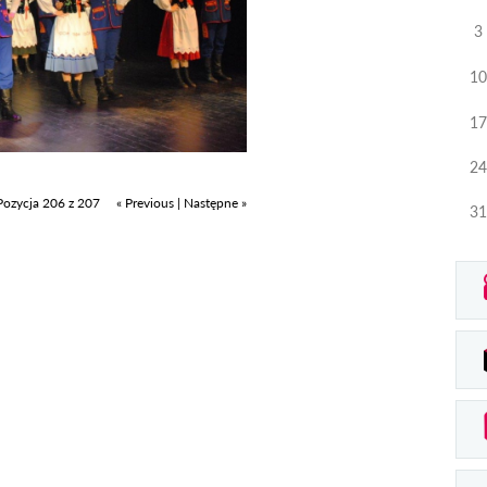
3
10
17
24
Pozycja 206 z 207
« Previous
|
Następne »
31