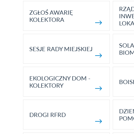
RZĄ
ZGŁOŚ AWARIĘ
INWE
KOLEKTORA
LOK
SOLA
SESJE RADY MIEJSKIEJ
BIO
EKOLOGICZNY DOM -
BOIS
KOLEKTORY
DZI
DROGI RFRD
POM