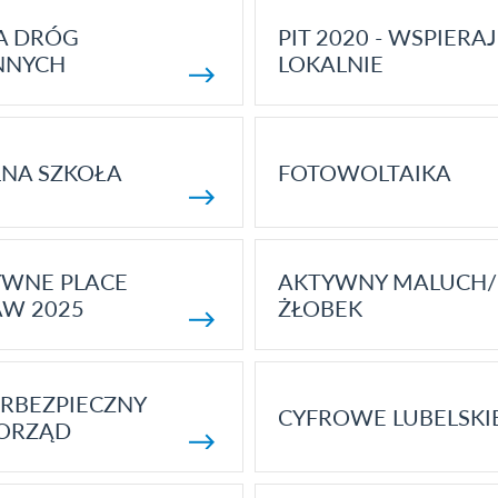
A DRÓG
PIT 2020 - WSPIERAJ
NNYCH
LOKALNIE
NA SZKOŁA
FOTOWOLTAIKA
YWNE PLACE
AKTYWNY MALUCH/
AW 2025
ŻŁOBEK
RBEZPIECZNY
CYFROWE LUBELSKI
ORZĄD