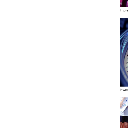
Impr
Zobac
Inwes
Zobac