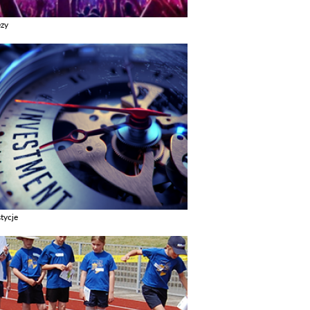
ezy
z galerie w kategori Imprezy
tycje
z galerie w kategori Inwestycje