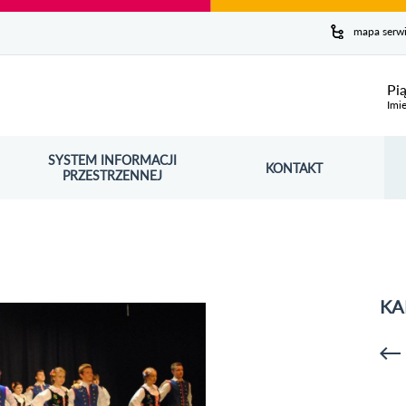
y serwis
mapa serw
ej
Pi
Imie
SYSTEM INFORMACJI
Szuk
KONTAKT
OŚNIK OTWORZY SIĘ W NOWYM OKNIE
PRZESTRZENNEJ
Wy
KA
p