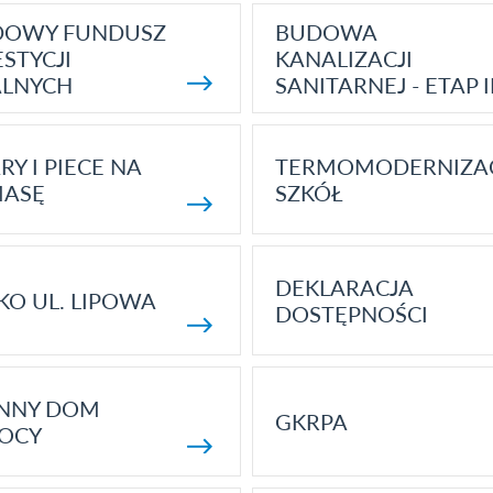
DOWY FUNDUSZ
BUDOWA
STYCJI
KANALIZACJI
ALNYCH
SANITARNEJ - ETAP I
RY I PIECE NA
TERMOMODERNIZA
MASĘ
SZKÓŁ
DEKLARACJA
KO UL. LIPOWA
DOSTĘPNOŚCI
ENNY DOM
GKRPA
OCY