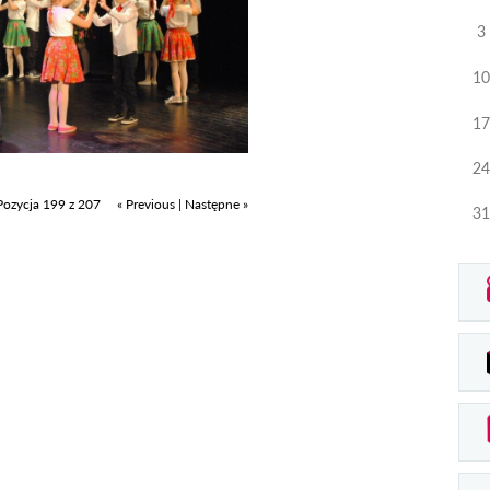
3
10
17
24
Pozycja 199 z 207
« Previous
|
Następne »
31