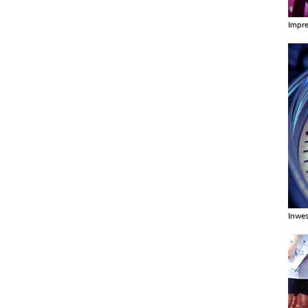
Impr
Zobac
Inwes
Zobac