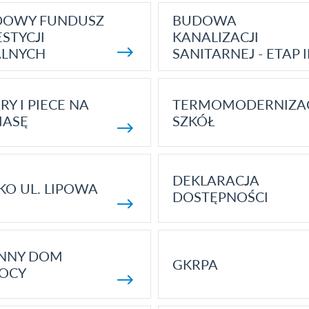
DOWY FUNDUSZ
BUDOWA
STYCJI
KANALIZACJI
ALNYCH
SANITARNEJ - ETAP I
RY I PIECE NA
TERMOMODERNIZA
MASĘ
SZKÓŁ
DEKLARACJA
KO UL. LIPOWA
DOSTĘPNOŚCI
ENNY DOM
GKRPA
OCY