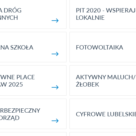
A DRÓG
PIT 2020 - WSPIERAJ
NNYCH
LOKALNIE
NA SZKOŁA
FOTOWOLTAIKA
YWNE PLACE
AKTYWNY MALUCH/
AW 2025
ŻŁOBEK
RBEZPIECZNY
CYFROWE LUBELSKI
ORZĄD