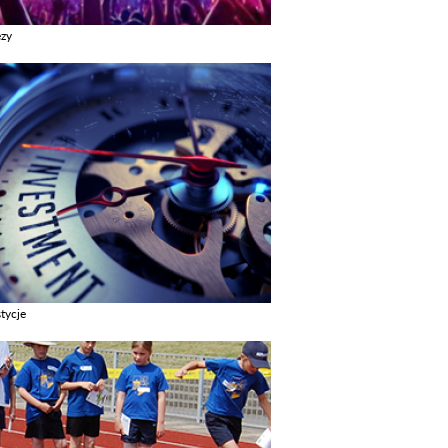
ezy
z galerie w kategori Imprezy
tycje
z galerie w kategori Inwestycje