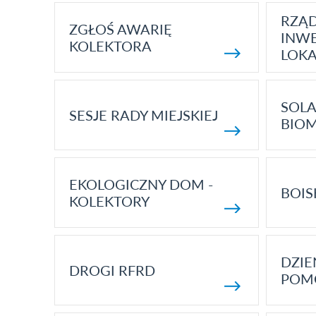
RZĄ
ZGŁOŚ AWARIĘ
INWE
KOLEKTORA
LOK
SOLA
SESJE RADY MIEJSKIEJ
BIO
EKOLOGICZNY DOM -
BOIS
KOLEKTORY
DZI
DROGI RFRD
POM