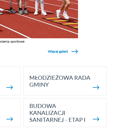
rzenia sportowe
z galerie w kategori Wydarzenia sportowe
Więcej galerii
MŁODZIEŻOWA RADA
GMINY
BUDOWA
KANALIZACJI
5
SANITARNEJ - ETAP I