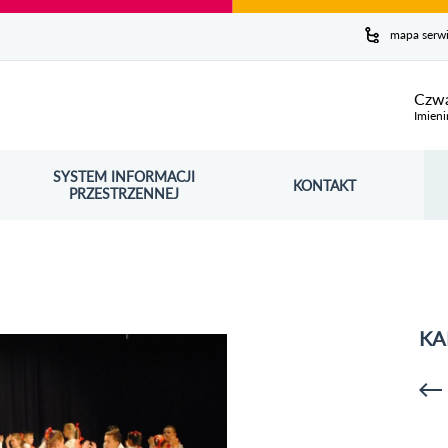
y serwis
mapa serw
ej
Czwa
Imieni
SYSTEM INFORMACJI
Szuk
KONTAKT
OŚNIK OTWORZY SIĘ W NOWYM OKNIE
PRZESTRZENNEJ
Wy
KA
p