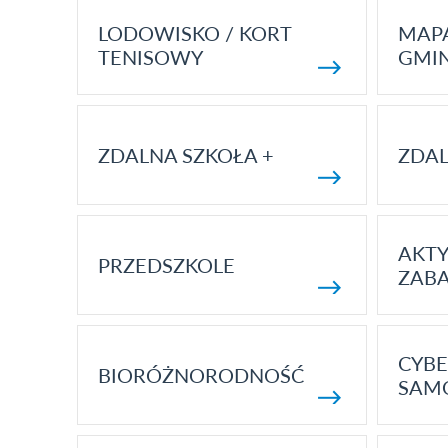
LODOWISKO / KORT
MAP
TENISOWY
GMI
ZDALNA SZKOŁA +
ZDAL
AKT
PRZEDSZKOLE
ZAB
CYBE
BIORÓŻNORODNOŚĆ
SAM