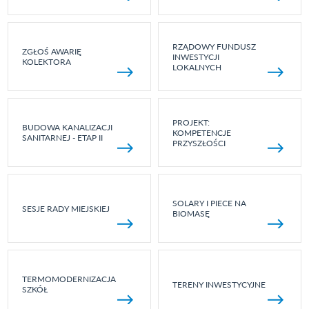
RZĄDOWY FUNDUSZ
ZGŁOŚ AWARIĘ
INWESTYCJI
KOLEKTORA
LOKALNYCH
PROJEKT:
BUDOWA KANALIZACJI
KOMPETENCJE
SANITARNEJ - ETAP II
PRZYSZŁOŚCI
SOLARY I PIECE NA
SESJE RADY MIEJSKIEJ
BIOMASĘ
TERMOMODERNIZACJA
TERENY INWESTYCYJNE
SZKÓŁ