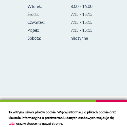
Wtorek:
8:00 - 16:00
Środa:
7:15 - 15:15
Czwartek:
7:15 - 15:15
Piątek:
7:15 - 15:15
Sobota:
nieczynne
Klauzula informacyjna i polityka plików cookies
Ta witryna używa plików cookie. Więcej informacji o plikach cookie oraz
Deklaracja dostępności
klauzula informacyjna o przetwarzaniu danych osobowych znajduje się
Polski serwer RBL
https://polspam.pl/
tutaj
oraz w stopce na naszej stronie.