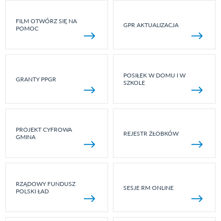
FILM OTWÓRZ SIĘ NA
GPR AKTUALIZACJA
POMOC
POSIŁEK W DOMU I W
GRANTY PPGR
SZKOLE
PROJEKT CYFROWA
REJESTR ŻŁOBKÓW
GMINA
RZĄDOWY FUNDUSZ
SESJE RM ONLINE
POLSKI ŁAD