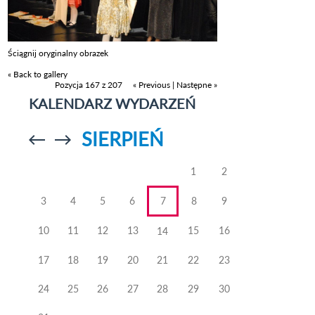
Ściągnij oryginalny obrazek
« Back to gallery
Pozycja 167 z 207
« Previous
|
Następne »
KALENDARZ WYDARZEŃ
SIERPIEŃ
Przejdź do
Przejdź do
poprzedniego
poprzedniego
miesiąca
miesiąca
1
2
3
4
5
6
7
8
9
10
11
12
13
15
16
14
17
18
19
20
21
22
23
24
25
26
27
28
29
30