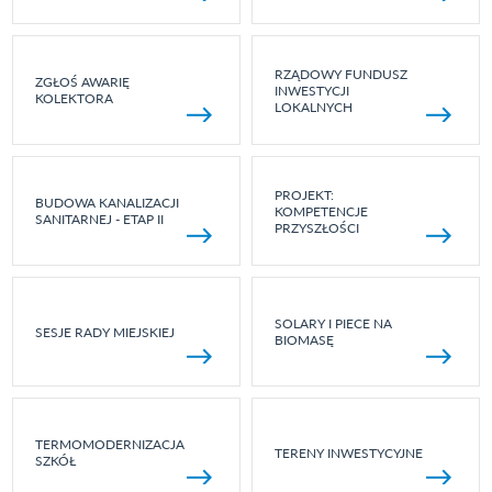
RZĄDOWY FUNDUSZ
ZGŁOŚ AWARIĘ
INWESTYCJI
KOLEKTORA
LOKALNYCH
PROJEKT:
BUDOWA KANALIZACJI
KOMPETENCJE
SANITARNEJ - ETAP II
PRZYSZŁOŚCI
SOLARY I PIECE NA
SESJE RADY MIEJSKIEJ
BIOMASĘ
TERMOMODERNIZACJA
TERENY INWESTYCYJNE
SZKÓŁ