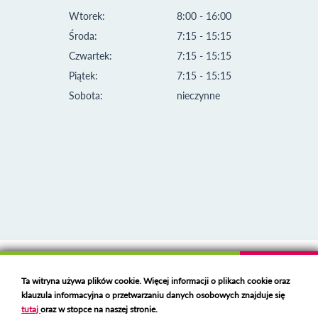
Wtorek:
8:00 - 16:00
Środa:
7:15 - 15:15
Czwartek:
7:15 - 15:15
Piątek:
7:15 - 15:15
Sobota:
nieczynne
Klauzula informacyjna i polityka plików cookies
Ta witryna używa plików cookie. Więcej informacji o plikach cookie oraz
Deklaracja dostępności
klauzula informacyjna o przetwarzaniu danych osobowych znajduje się
Polski serwer RBL
https://polspam.pl/
tutaj
oraz w stopce na naszej stronie.