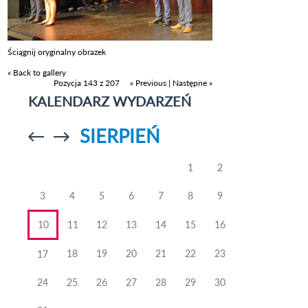
Ściągnij oryginalny obrazek
« Back to gallery
Pozycja 143 z 207
« Previous
|
Następne »
KALENDARZ WYDARZEŃ
SIERPIEŃ
Przejdź do
Przejdź do
poprzedniego
poprzedniego
miesiąca
miesiąca
1
2
3
4
5
6
7
8
9
10
11
12
13
14
15
16
18
19
20
21
22
23
17
24
25
26
27
28
29
30