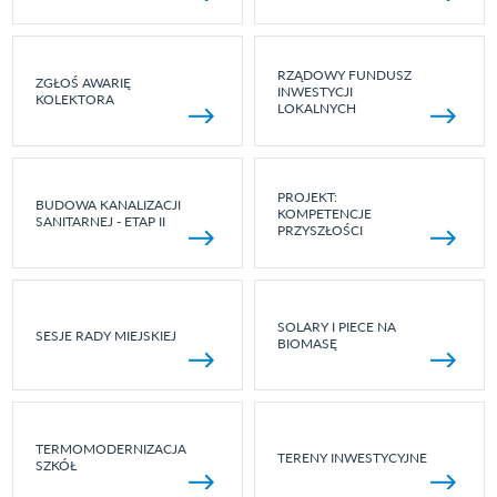
RZĄDOWY FUNDUSZ
ZGŁOŚ AWARIĘ
INWESTYCJI
KOLEKTORA
LOKALNYCH
PROJEKT:
BUDOWA KANALIZACJI
KOMPETENCJE
SANITARNEJ - ETAP II
PRZYSZŁOŚCI
SOLARY I PIECE NA
SESJE RADY MIEJSKIEJ
BIOMASĘ
TERMOMODERNIZACJA
TERENY INWESTYCYJNE
SZKÓŁ