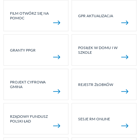
FILM OTWÓRZ SIĘ NA
GPR AKTUALIZACJA
POMOC
POSIŁEK W DOMU I W
GRANTY PPGR
SZKOLE
PROJEKT CYFROWA
REJESTR ŻŁOBKÓW
GMINA
RZĄDOWY FUNDUSZ
SESJE RM ONLINE
POLSKI ŁAD