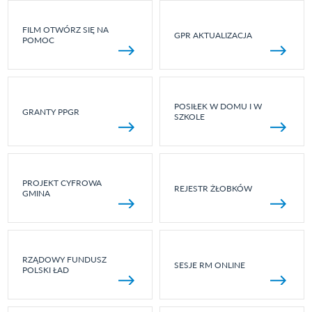
FILM OTWÓRZ SIĘ NA
GPR AKTUALIZACJA
POMOC
POSIŁEK W DOMU I W
GRANTY PPGR
SZKOLE
PROJEKT CYFROWA
REJESTR ŻŁOBKÓW
GMINA
RZĄDOWY FUNDUSZ
SESJE RM ONLINE
POLSKI ŁAD