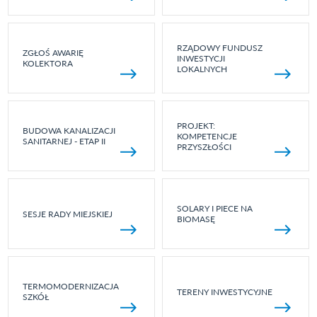
RZĄDOWY FUNDUSZ
ZGŁOŚ AWARIĘ
INWESTYCJI
KOLEKTORA
LOKALNYCH
PROJEKT:
BUDOWA KANALIZACJI
KOMPETENCJE
SANITARNEJ - ETAP II
PRZYSZŁOŚCI
SOLARY I PIECE NA
SESJE RADY MIEJSKIEJ
BIOMASĘ
TERMOMODERNIZACJA
TERENY INWESTYCYJNE
SZKÓŁ