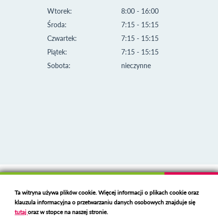
Wtorek:
8:00 - 16:00
Środa:
7:15 - 15:15
Czwartek:
7:15 - 15:15
Piątek:
7:15 - 15:15
Sobota:
nieczynne
Klauzula informacyjna i polityka plików cookies
Ta witryna używa plików cookie. Więcej informacji o plikach cookie oraz
Deklaracja dostępności
klauzula informacyjna o przetwarzaniu danych osobowych znajduje się
Polski serwer RBL
https://polspam.pl/
tutaj
oraz w stopce na naszej stronie.