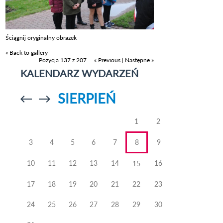
Ściągnij oryginalny obrazek
« Back to gallery
Pozycja 137 z 207
« Previous
|
Następne »
KALENDARZ WYDARZEŃ
SIERPIEŃ
Przejdź do
Przejdź do
poprzedniego
poprzedniego
miesiąca
miesiąca
1
2
3
4
5
6
7
8
9
10
11
12
13
14
16
15
17
18
19
20
21
22
23
24
25
26
27
28
29
30