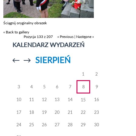
Ściągnij oryginalny obrazek
« Back to gallery
Pozycja 133 z 207
« Previous
|
Następne »
KALENDARZ WYDARZEŃ
SIERPIEŃ
Przejdź do
Przejdź do
poprzedniego
poprzedniego
miesiąca
miesiąca
1
2
3
4
5
6
7
8
9
10
11
12
13
14
16
15
17
18
19
20
21
22
23
24
25
26
27
28
29
30