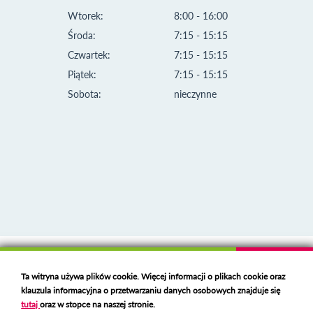
Wtorek:
8:00 - 16:00
Środa:
7:15 - 15:15
Czwartek:
7:15 - 15:15
Piątek:
7:15 - 15:15
Sobota:
nieczynne
Klauzula informacyjna i polityka plików cookies
Ta witryna używa plików cookie. Więcej informacji o plikach cookie oraz
Deklaracja dostępności
klauzula informacyjna o przetwarzaniu danych osobowych znajduje się
Polski serwer RBL
https://polspam.pl/
tutaj
oraz w stopce na naszej stronie.