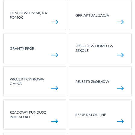
FILM OTWÓRZ SIĘ NA
GPR AKTUALIZACJA
POMOC
POSIŁEK W DOMU I W
GRANTY PPGR
SZKOLE
PROJEKT CYFROWA
REJESTR ŻŁOBKÓW
GMINA
RZĄDOWY FUNDUSZ
SESJE RM ONLINE
POLSKI ŁAD