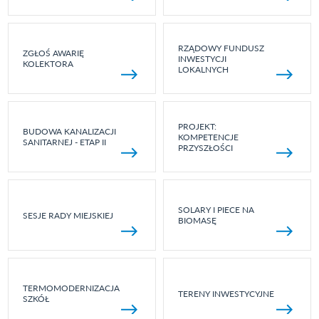
RZĄDOWY FUNDUSZ
ZGŁOŚ AWARIĘ
INWESTYCJI
KOLEKTORA
LOKALNYCH
PROJEKT:
BUDOWA KANALIZACJI
KOMPETENCJE
SANITARNEJ - ETAP II
PRZYSZŁOŚCI
SOLARY I PIECE NA
SESJE RADY MIEJSKIEJ
BIOMASĘ
TERMOMODERNIZACJA
TERENY INWESTYCYJNE
SZKÓŁ