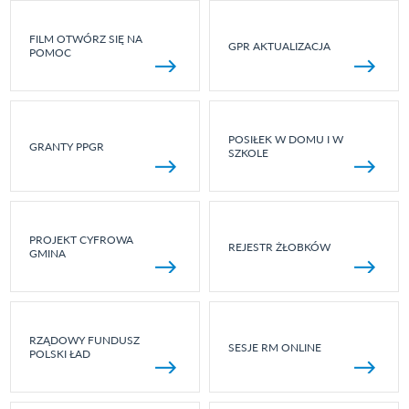
FILM OTWÓRZ SIĘ NA
GPR AKTUALIZACJA
POMOC
POSIŁEK W DOMU I W
GRANTY PPGR
SZKOLE
PROJEKT CYFROWA
REJESTR ŻŁOBKÓW
GMINA
RZĄDOWY FUNDUSZ
SESJE RM ONLINE
POLSKI ŁAD