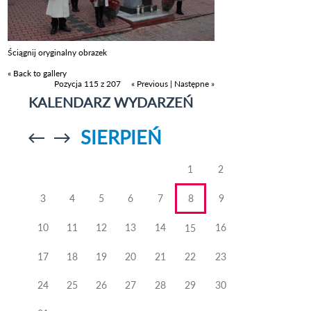
Ściągnij oryginalny obrazek
« Back to gallery
Pozycja 115 z 207
« Previous
|
Następne »
KALENDARZ WYDARZEŃ
SIERPIEŃ
Przejdź do
Przejdź do
poprzedniego
poprzedniego
miesiąca
miesiąca
1
2
3
4
5
6
7
8
9
10
11
12
13
14
16
15
17
18
19
20
21
22
23
24
25
26
27
28
29
30