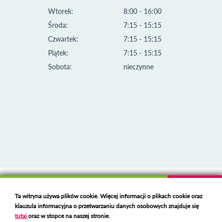
Wtorek:
8:00 - 16:00
Środa:
7:15 - 15:15
Czwartek:
7:15 - 15:15
Piątek:
7:15 - 15:15
Sobota:
nieczynne
Klauzula informacyjna i polityka plików cookies
Ta witryna używa plików cookie. Więcej informacji o plikach cookie oraz
Deklaracja dostępności
klauzula informacyjna o przetwarzaniu danych osobowych znajduje się
Polski serwer RBL
https://polspam.pl/
tutaj
oraz w stopce na naszej stronie.