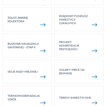
RZĄDOWY FUNDUSZ
ZGŁOŚ AWARIĘ
INWESTYCJI
KOLEKTORA
LOKALNYCH
PROJEKT:
BUDOWA KANALIZACJI
KOMPETENCJE
SANITARNEJ - ETAP II
PRZYSZŁOŚCI
SOLARY I PIECE NA
SESJE RADY MIEJSKIEJ
BIOMASĘ
TERMOMODERNIZACJA
TERENY INWESTYCYJNE
SZKÓŁ