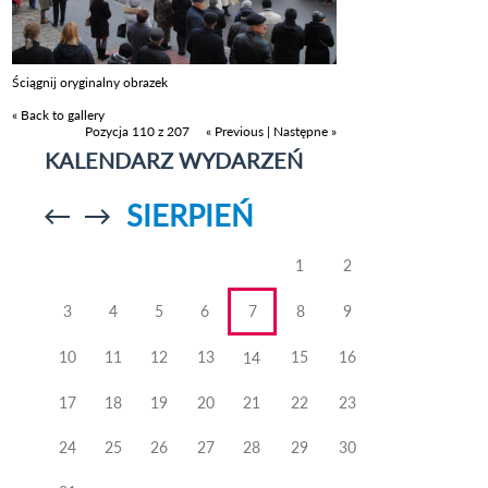
Ściągnij oryginalny obrazek
« Back to gallery
Pozycja 110 z 207
« Previous
|
Następne »
KALENDARZ WYDARZEŃ
SIERPIEŃ
Przejdź do
Przejdź do
poprzedniego
poprzedniego
miesiąca
miesiąca
1
2
3
4
5
6
7
8
9
10
11
12
13
15
16
14
17
18
19
20
21
22
23
24
25
26
27
28
29
30