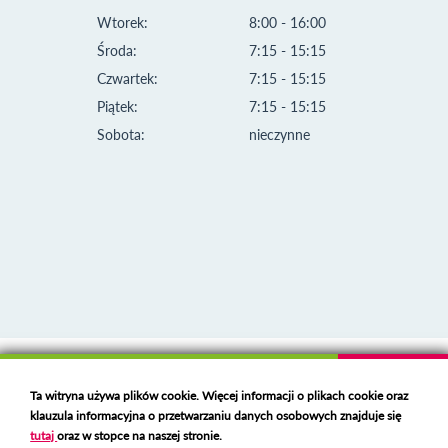
Wtorek:
8:00 - 16:00
Środa:
7:15 - 15:15
Czwartek:
7:15 - 15:15
Piątek:
7:15 - 15:15
Sobota:
nieczynne
Klauzula informacyjna i polityka plików cookies
Ta witryna używa plików cookie. Więcej informacji o plikach cookie oraz
Deklaracja dostępności
klauzula informacyjna o przetwarzaniu danych osobowych znajduje się
Polski serwer RBL
https://polspam.pl/
tutaj
oraz w stopce na naszej stronie.