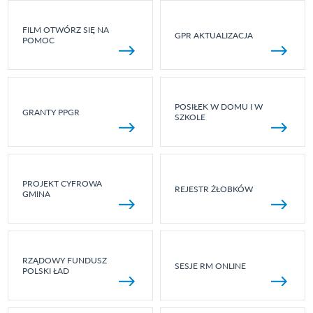
FILM OTWÓRZ SIĘ NA
GPR AKTUALIZACJA
POMOC
POSIŁEK W DOMU I W
GRANTY PPGR
SZKOLE
PROJEKT CYFROWA
REJESTR ŻŁOBKÓW
GMINA
RZĄDOWY FUNDUSZ
SESJE RM ONLINE
POLSKI ŁAD