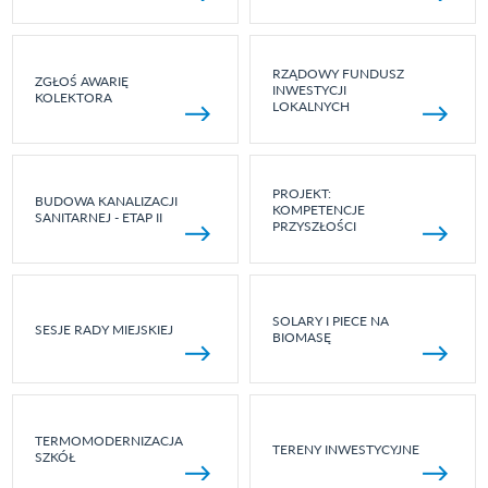
RZĄDOWY FUNDUSZ
ZGŁOŚ AWARIĘ
INWESTYCJI
KOLEKTORA
LOKALNYCH
PROJEKT:
BUDOWA KANALIZACJI
KOMPETENCJE
SANITARNEJ - ETAP II
PRZYSZŁOŚCI
SOLARY I PIECE NA
SESJE RADY MIEJSKIEJ
BIOMASĘ
TERMOMODERNIZACJA
TERENY INWESTYCYJNE
SZKÓŁ