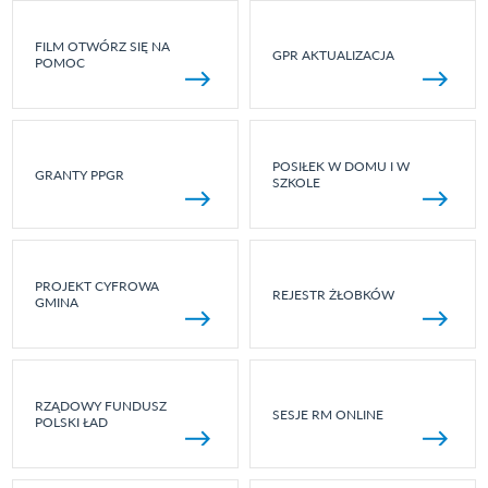
FILM OTWÓRZ SIĘ NA
GPR AKTUALIZACJA
POMOC
POSIŁEK W DOMU I W
GRANTY PPGR
SZKOLE
PROJEKT CYFROWA
REJESTR ŻŁOBKÓW
GMINA
RZĄDOWY FUNDUSZ
SESJE RM ONLINE
POLSKI ŁAD