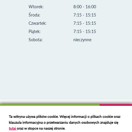
Wtorek:
8:00 - 16:00
Środa:
7:15 - 15:15
Czwartek:
7:15 - 15:15
Piątek:
7:15 - 15:15
Sobota:
nieczynne
Klauzula informacyjna i polityka plików cookies
Ta witryna używa plików cookie. Więcej informacji o plikach cookie oraz
Deklaracja dostępności
klauzula informacyjna o przetwarzaniu danych osobowych znajduje się
Polski serwer RBL
https://polspam.pl/
tutaj
oraz w stopce na naszej stronie.