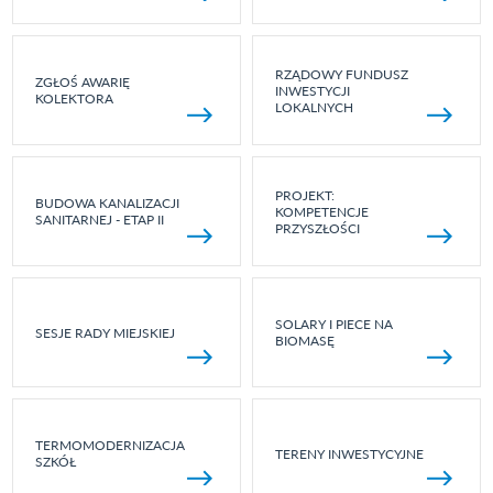
RZĄDOWY FUNDUSZ
ZGŁOŚ AWARIĘ
INWESTYCJI
KOLEKTORA
LOKALNYCH
PROJEKT:
BUDOWA KANALIZACJI
KOMPETENCJE
SANITARNEJ - ETAP II
PRZYSZŁOŚCI
SOLARY I PIECE NA
SESJE RADY MIEJSKIEJ
BIOMASĘ
TERMOMODERNIZACJA
TERENY INWESTYCYJNE
SZKÓŁ