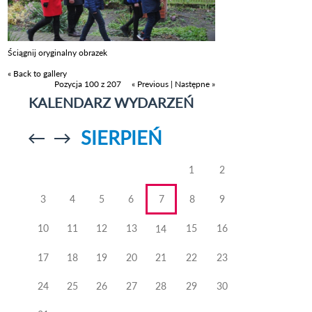
Ściągnij oryginalny obrazek
« Back to gallery
Pozycja 100 z 207
« Previous
|
Następne »
KALENDARZ WYDARZEŃ
SIERPIEŃ
Przejdź do
Przejdź do
poprzedniego
poprzedniego
miesiąca
miesiąca
1
2
3
4
5
6
7
8
9
10
11
12
13
15
16
14
17
18
19
20
21
22
23
24
25
26
27
28
29
30