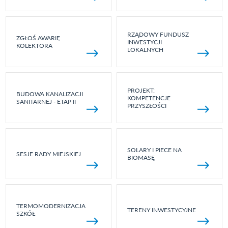
RZĄDOWY FUNDUSZ
ZGŁOŚ AWARIĘ
INWESTYCJI
KOLEKTORA
LOKALNYCH
PROJEKT:
BUDOWA KANALIZACJI
KOMPETENCJE
SANITARNEJ - ETAP II
PRZYSZŁOŚCI
SOLARY I PIECE NA
SESJE RADY MIEJSKIEJ
BIOMASĘ
TERMOMODERNIZACJA
TERENY INWESTYCYJNE
SZKÓŁ