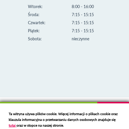
Wtorek:
8:00 - 16:00
Środa:
7:15 - 15:15
Czwartek:
7:15 - 15:15
Piątek:
7:15 - 15:15
Sobota:
nieczynne
Klauzula informacyjna i polityka plików cookies
Ta witryna używa plików cookie. Więcej informacji o plikach cookie oraz
Deklaracja dostępności
klauzula informacyjna o przetwarzaniu danych osobowych znajduje się
Polski serwer RBL
https://polspam.pl/
tutaj
oraz w stopce na naszej stronie.