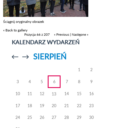
Ściągnij oryginalny obrazek
« Back to gallery
Pozycja 66 z 207
« Previous
|
Następne »
KALENDARZ WYDARZEŃ
SIERPIEŃ
Przejdź do
Przejdź do
poprzedniego
poprzedniego
miesiąca
miesiąca
1
2
3
4
5
6
7
8
9
10
11
12
14
15
16
13
17
18
19
20
21
22
23
24
25
26
27
28
29
30