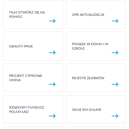
FILM OTWÓRZ SIĘ NA
GPR AKTUALIZACJA
POMOC
POSIŁEK W DOMU I W
GRANTY PPGR
SZKOLE
PROJEKT CYFROWA
REJESTR ŻŁOBKÓW
GMINA
RZĄDOWY FUNDUSZ
SESJE RM ONLINE
POLSKI ŁAD