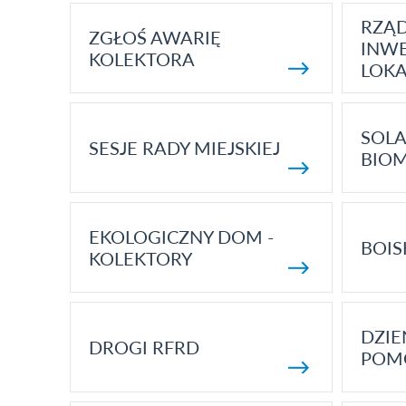
RZĄ
ZGŁOŚ AWARIĘ
INWE
KOLEKTORA
LOK
SOLA
SESJE RADY MIEJSKIEJ
BIO
EKOLOGICZNY DOM -
BOIS
KOLEKTORY
DZI
DROGI RFRD
POM