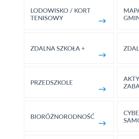
LODOWISKO / KORT
MAP
TENISOWY
GMI
ZDALNA SZKOŁA +
ZDAL
AKT
PRZEDSZKOLE
ZAB
CYBE
BIORÓŻNORODNOŚĆ
SAM