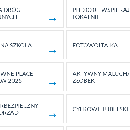
A DRÓG
PIT 2020 - WSPIERAJ
NNYCH
LOKALNIE
NA SZKOŁA
FOTOWOLTAIKA
YWNE PLACE
AKTYWNY MALUCH/
AW 2025
ŻŁOBEK
RBEZPIECZNY
CYFROWE LUBELSKI
ORZĄD