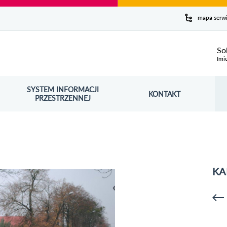
y serwis
mapa serw
ej
So
Imi
SYSTEM INFORMACJI
Szuk
KONTAKT
OŚNIK OTWORZY SIĘ W NOWYM OKNIE
PRZESTRZENNEJ
Wy
KA
p