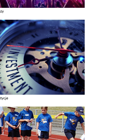
ezy
z galerie w kategori Imprezy
tycje
z galerie w kategori Inwestycje