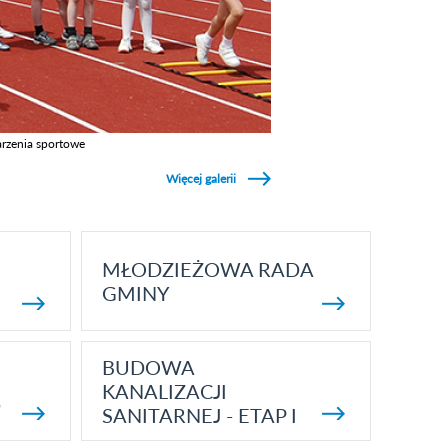
rzenia sportowe
z galerie w kategori Wydarzenia sportowe
Więcej galerii
MŁODZIEŻOWA RADA
GMINY
BUDOWA
KANALIZACJI
5
SANITARNEJ - ETAP I