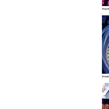
Impr
Zobac
Inwes
Zobac