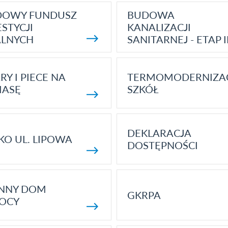
DOWY FUNDUSZ
BUDOWA
STYCJI
KANALIZACJI
ALNYCH
SANITARNEJ - ETAP I
RY I PIECE NA
TERMOMODERNIZA
MASĘ
SZKÓŁ
DEKLARACJA
KO UL. LIPOWA
DOSTĘPNOŚCI
ENNY DOM
GKRPA
OCY