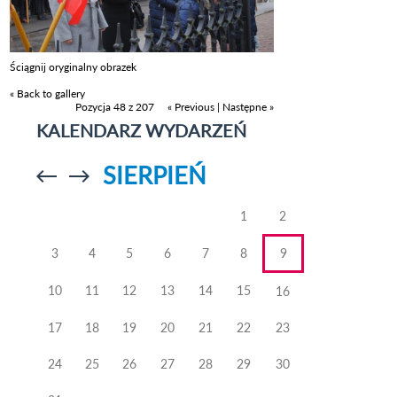
Ściągnij oryginalny obrazek
« Back to gallery
Pozycja 48 z 207
« Previous
|
Następne »
KALENDARZ WYDARZEŃ
SIERPIEŃ
Przejdź do
Przejdź do
poprzedniego
poprzedniego
miesiąca
miesiąca
1
2
3
4
5
6
7
8
9
10
11
12
13
14
15
16
17
18
19
20
21
22
23
24
25
26
27
28
29
30