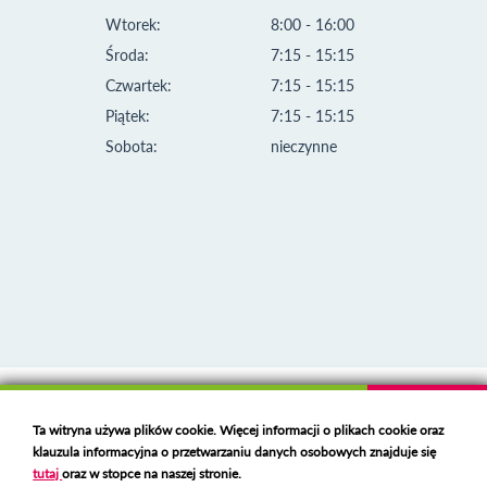
Wtorek:
8:00 - 16:00
Środa:
7:15 - 15:15
Czwartek:
7:15 - 15:15
Piątek:
7:15 - 15:15
Sobota:
nieczynne
Klauzula informacyjna i polityka plików cookies
Ta witryna używa plików cookie. Więcej informacji o plikach cookie oraz
Deklaracja dostępności
klauzula informacyjna o przetwarzaniu danych osobowych znajduje się
Polski serwer RBL
https://polspam.pl/
tutaj
oraz w stopce na naszej stronie.