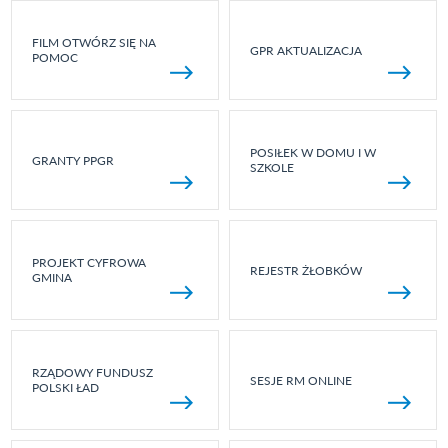
FILM OTWÓRZ SIĘ NA
GPR AKTUALIZACJA
POMOC
POSIŁEK W DOMU I W
GRANTY PPGR
SZKOLE
PROJEKT CYFROWA
REJESTR ŻŁOBKÓW
GMINA
RZĄDOWY FUNDUSZ
SESJE RM ONLINE
POLSKI ŁAD