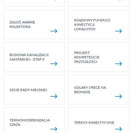
RZĄDOWY FUNDUSZ
ZGŁOŚ AWARIĘ
INWESTYCJI
KOLEKTORA
LOKALNYCH
PROJEKT:
BUDOWA KANALIZACJI
KOMPETENCJE
SANITARNEJ - ETAP II
PRZYSZŁOŚCI
SOLARY I PIECE NA
SESJE RADY MIEJSKIEJ
BIOMASĘ
TERMOMODERNIZACJA
TERENY INWESTYCYJNE
SZKÓŁ