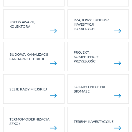
RZĄDOWY FUNDUSZ
ZGŁOŚ AWARIĘ
INWESTYCJI
KOLEKTORA
LOKALNYCH
PROJEKT:
BUDOWA KANALIZACJI
KOMPETENCJE
SANITARNEJ - ETAP II
PRZYSZŁOŚCI
SOLARY I PIECE NA
SESJE RADY MIEJSKIEJ
BIOMASĘ
TERMOMODERNIZACJA
TERENY INWESTYCYJNE
SZKÓŁ