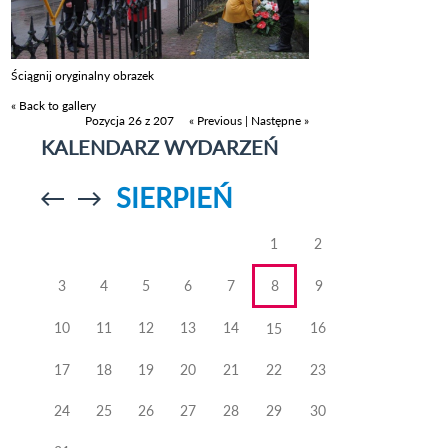
Ściągnij oryginalny obrazek
« Back to gallery
Pozycja 26 z 207
« Previous
|
Następne »
KALENDARZ WYDARZEŃ
SIERPIEŃ
Przejdź do
Przejdź do
poprzedniego
poprzedniego
miesiąca
miesiąca
1
2
3
4
5
6
7
8
9
10
11
12
13
14
16
15
17
18
19
20
21
22
23
24
25
26
27
28
29
30