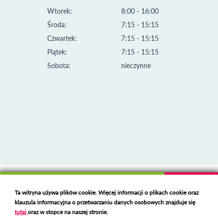
Wtorek:
8:00 - 16:00
Środa:
7:15 - 15:15
Czwartek:
7:15 - 15:15
Piątek:
7:15 - 15:15
Sobota:
nieczynne
Klauzula informacyjna i polityka plików cookies
Ta witryna używa plików cookie. Więcej informacji o plikach cookie oraz
Deklaracja dostępności
klauzula informacyjna o przetwarzaniu danych osobowych znajduje się
Polski serwer RBL
https://polspam.pl/
tutaj
oraz w stopce na naszej stronie.