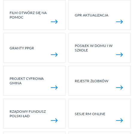
FILM OTWÓRZ SIĘ NA
GPR AKTUALIZACJA
POMOC
POSIŁEK W DOMU I W
GRANTY PPGR
SZKOLE
PROJEKT CYFROWA
REJESTR ŻŁOBKÓW
GMINA
RZĄDOWY FUNDUSZ
SESJE RM ONLINE
POLSKI ŁAD