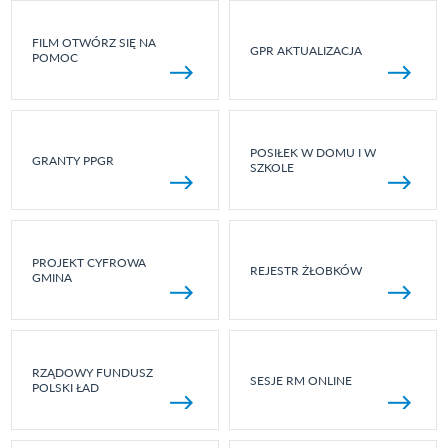
FILM OTWÓRZ SIĘ NA
GPR AKTUALIZACJA
POMOC
POSIŁEK W DOMU I W
GRANTY PPGR
SZKOLE
PROJEKT CYFROWA
REJESTR ŻŁOBKÓW
GMINA
RZĄDOWY FUNDUSZ
SESJE RM ONLINE
POLSKI ŁAD