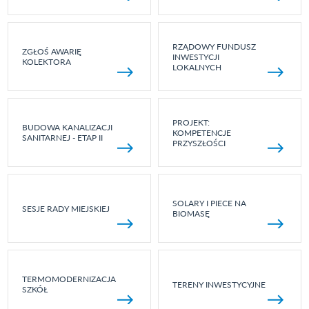
RZĄDOWY FUNDUSZ
ZGŁOŚ AWARIĘ
INWESTYCJI
KOLEKTORA
LOKALNYCH
PROJEKT:
BUDOWA KANALIZACJI
KOMPETENCJE
SANITARNEJ - ETAP II
PRZYSZŁOŚCI
SOLARY I PIECE NA
SESJE RADY MIEJSKIEJ
BIOMASĘ
TERMOMODERNIZACJA
TERENY INWESTYCYJNE
SZKÓŁ