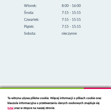
Wtorek:
8:00 - 16:00
Środa:
7:15 - 15:15
Czwartek:
7:15 - 15:15
Piątek:
7:15 - 15:15
Sobota:
nieczynne
Klauzula informacyjna i polityka plików cookies
Ta witryna używa plików cookie. Więcej informacji o plikach cookie oraz
Deklaracja dostępności
klauzula informacyjna o przetwarzaniu danych osobowych znajduje się
Polski serwer RBL
https://polspam.pl/
tutaj
oraz w stopce na naszej stronie.