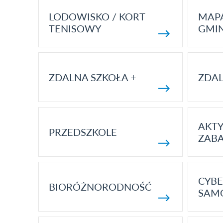
LODOWISKO / KORT
MAP
TENISOWY
GMI
ZDALNA SZKOŁA +
ZDAL
AKT
PRZEDSZKOLE
ZAB
CYBE
BIORÓŻNORODNOŚĆ
SAM