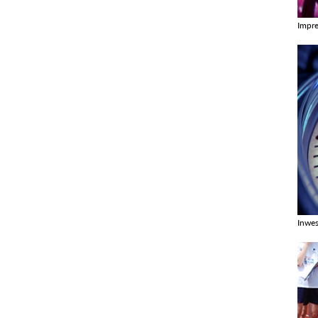
Impr
Zobac
Inwes
Zobac