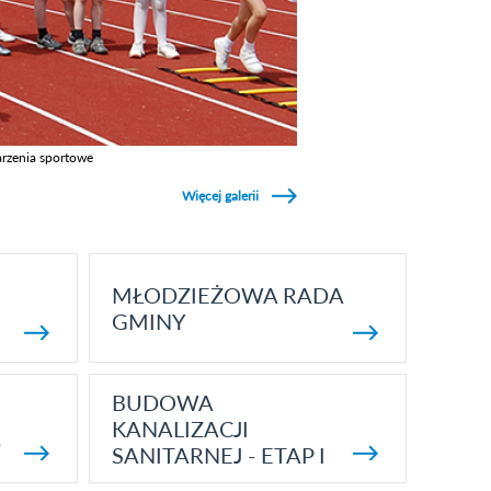
rzenia sportowe
z galerie w kategori Wydarzenia sportowe
Więcej galerii
MŁODZIEŻOWA RADA
GMINY
BUDOWA
KANALIZACJI
5
SANITARNEJ - ETAP I