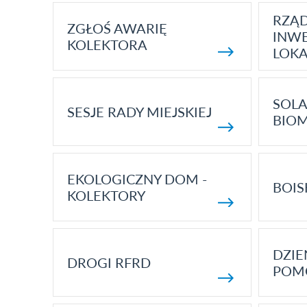
RZĄ
ZGŁOŚ AWARIĘ
INWE
KOLEKTORA
LOK
SOLA
SESJE RADY MIEJSKIEJ
BIO
EKOLOGICZNY DOM -
BOIS
KOLEKTORY
DZI
DROGI RFRD
POM