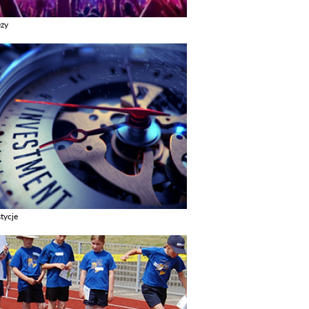
ezy
z galerie w kategori Imprezy
tycje
z galerie w kategori Inwestycje