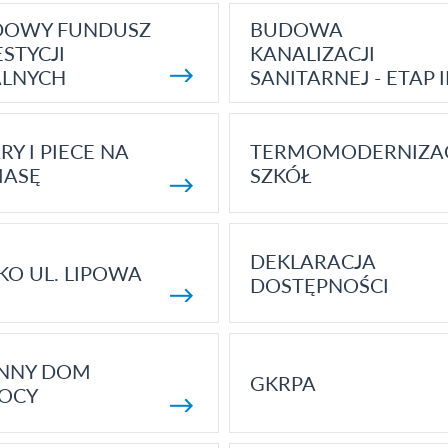
DOWY FUNDUSZ
BUDOWA
STYCJI
KANALIZACJI
ALNYCH
SANITARNEJ - ETAP I
RY I PIECE NA
TERMOMODERNIZA
MASĘ
SZKÓŁ
DEKLARACJA
KO UL. LIPOWA
DOSTĘPNOŚCI
ENNY DOM
GKRPA
OCY