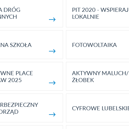
A DRÓG
PIT 2020 - WSPIERAJ
NNYCH
LOKALNIE
NA SZKOŁA
FOTOWOLTAIKA
YWNE PLACE
AKTYWNY MALUCH/
AW 2025
ŻŁOBEK
RBEZPIECZNY
CYFROWE LUBELSKI
ORZĄD