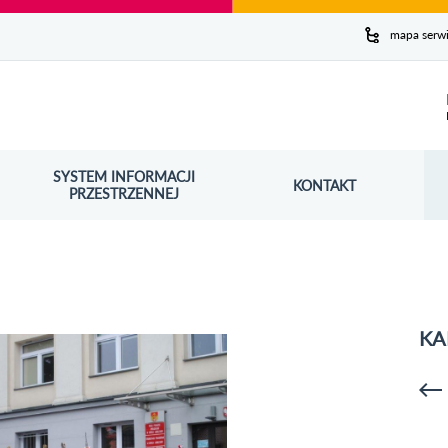
y serwis
mapa serw
ej
SYSTEM INFORMACJI
Szuk
KONTAKT
OŚNIK OTWORZY SIĘ W NOWYM OKNIE
PRZESTRZENNEJ
Wy
KA
p