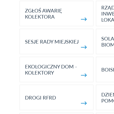
RZĄ
ZGŁOŚ AWARIĘ
INWE
KOLEKTORA
LOK
SOLA
SESJE RADY MIEJSKIEJ
BIO
EKOLOGICZNY DOM -
BOIS
KOLEKTORY
DZI
DROGI RFRD
POM