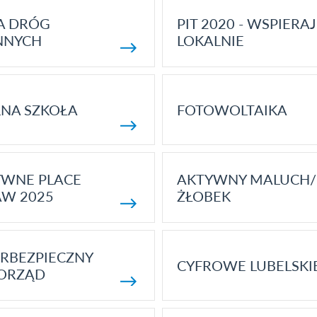
A DRÓG
PIT 2020 - WSPIERAJ
NNYCH
LOKALNIE
NA SZKOŁA
FOTOWOLTAIKA
YWNE PLACE
AKTYWNY MALUCH/
AW 2025
ŻŁOBEK
RBEZPIECZNY
CYFROWE LUBELSKI
ORZĄD