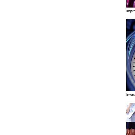
Impr
Zobac
Inwes
Zobac