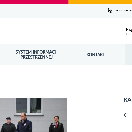
y serwis
mapa serw
ej
Pi
Imie
SYSTEM INFORMACJI
Szuk
KONTAKT
OŚNIK OTWORZY SIĘ W NOWYM OKNIE
PRZESTRZENNEJ
Wy
KA
p