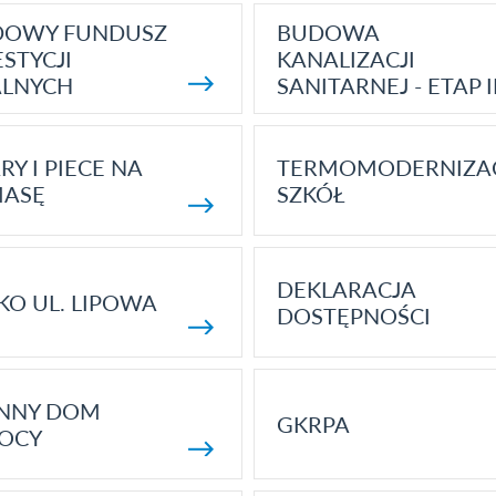
DOWY FUNDUSZ
BUDOWA
STYCJI
KANALIZACJI
ALNYCH
SANITARNEJ - ETAP I
RY I PIECE NA
TERMOMODERNIZA
MASĘ
SZKÓŁ
DEKLARACJA
KO UL. LIPOWA
DOSTĘPNOŚCI
ENNY DOM
GKRPA
OCY