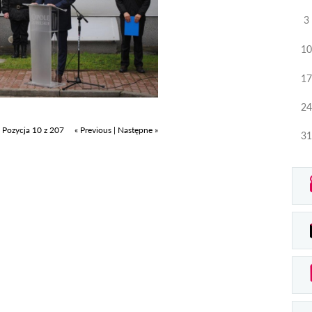
3
10
17
24
Pozycja 10 z 207
« Previous
|
Następne »
31