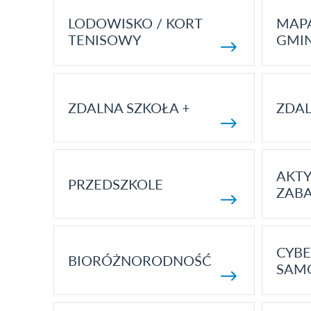
LODOWISKO / KORT
MAP
TENISOWY
GMI
ZDALNA SZKOŁA +
ZDAL
AKT
PRZEDSZKOLE
ZAB
CYBE
BIORÓŻNORODNOŚĆ
SAM