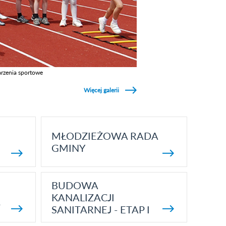
rzenia sportowe
z galerie w kategori Wydarzenia sportowe
Więcej galerii
MŁODZIEŻOWA RADA
GMINY
BUDOWA
KANALIZACJI
5
SANITARNEJ - ETAP I