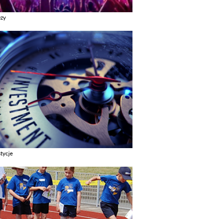
ezy
z galerie w kategori Imprezy
tycje
z galerie w kategori Inwestycje