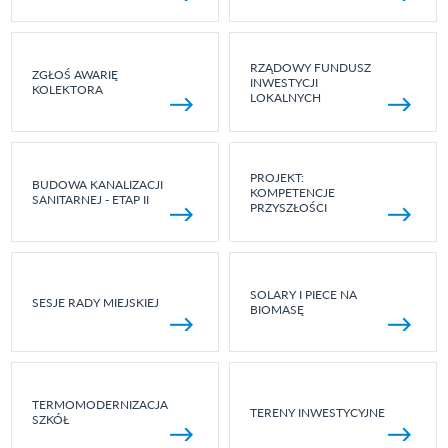
RZĄDOWY FUNDUSZ
ZGŁOŚ AWARIĘ
INWESTYCJI
KOLEKTORA
LOKALNYCH
PROJEKT:
BUDOWA KANALIZACJI
KOMPETENCJE
SANITARNEJ - ETAP II
PRZYSZŁOŚCI
SOLARY I PIECE NA
SESJE RADY MIEJSKIEJ
BIOMASĘ
TERMOMODERNIZACJA
TERENY INWESTYCYJNE
SZKÓŁ