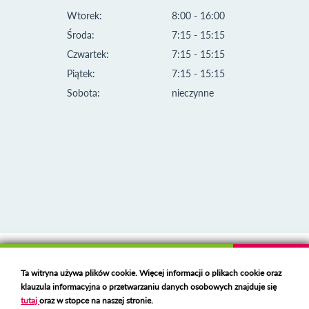
Wtorek:
8:00 - 16:00
Środa:
7:15 - 15:15
Czwartek:
7:15 - 15:15
Piątek:
7:15 - 15:15
Sobota:
nieczynne
Klauzula informacyjna i polityka plików cookies
Ta witryna używa plików cookie. Więcej informacji o plikach cookie oraz
Deklaracja dostępności
klauzula informacyjna o przetwarzaniu danych osobowych znajduje się
Polski serwer RBL
https://polspam.pl/
tutaj
oraz w stopce na naszej stronie.