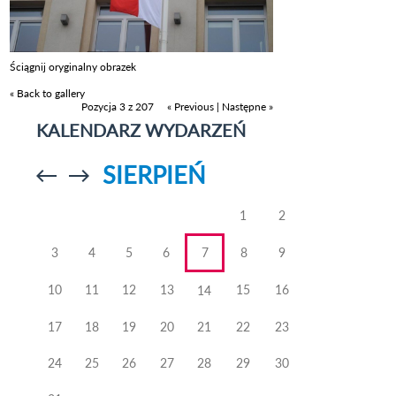
Ściągnij oryginalny obrazek
« Back to gallery
Pozycja 3 z 207
« Previous
|
Następne »
KALENDARZ WYDARZEŃ
SIERPIEŃ
Przejdź do
Przejdź do
poprzedniego
poprzedniego
miesiąca
miesiąca
1
2
3
4
5
6
7
8
9
10
11
12
13
15
16
14
17
18
19
20
21
22
23
24
25
26
27
28
29
30