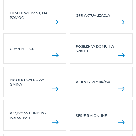
FILM OTWÓRZ SIĘ NA
GPR AKTUALIZACJA
POMOC
POSIŁEK W DOMU I W
GRANTY PPGR
SZKOLE
PROJEKT CYFROWA
REJESTR ŻŁOBKÓW
GMINA
RZĄDOWY FUNDUSZ
SESJE RM ONLINE
POLSKI ŁAD