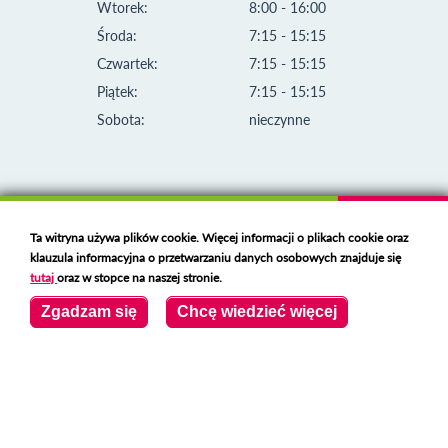
Wtorek:
8:00 - 16:00
Środa:
7:15 - 15:15
Czwartek:
7:15 - 15:15
Piątek:
7:15 - 15:15
Sobota:
nieczynne
Ta witryna używa plików cookie. Więcej informacji o plikach cookie oraz
klauzula informacyjna o przetwarzaniu danych osobowych znajduje się
tutaj
oraz w stopce na naszej stronie.
Zgadzam się
Chcę wiedzieć więcej
Klauzula informacyjna i polityka plików cookies
Deklaracja dostępności
Polski serwer RBL
https://polspam.pl/
Copyright 2023 Urząd Miejski w Opolu Lubelskim