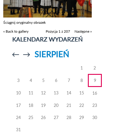
Ściągnij oryginalny obrazek
« Back to gallery
Pozycja 1 z 207
Następne »
KALENDARZ WYDARZEŃ
SIERPIEŃ
Przejdź do
Przejdź do
poprzedniego
poprzedniego
miesiąca
miesiąca
1
2
3
4
5
6
7
8
9
10
11
12
13
14
15
16
17
18
19
20
21
22
23
24
25
26
27
28
29
30
31