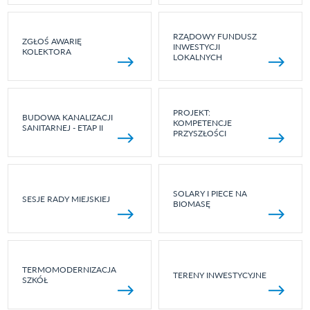
RZĄDOWY FUNDUSZ
ZGŁOŚ AWARIĘ
INWESTYCJI
KOLEKTORA
LOKALNYCH
PROJEKT:
BUDOWA KANALIZACJI
KOMPETENCJE
SANITARNEJ - ETAP II
PRZYSZŁOŚCI
SOLARY I PIECE NA
SESJE RADY MIEJSKIEJ
BIOMASĘ
TERMOMODERNIZACJA
TERENY INWESTYCYJNE
SZKÓŁ