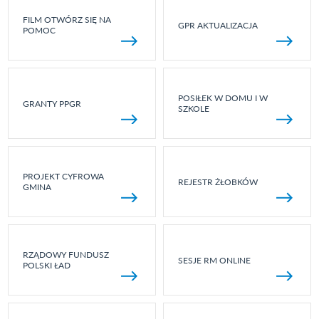
FILM OTWÓRZ SIĘ NA
GPR AKTUALIZACJA
POMOC
POSIŁEK W DOMU I W
GRANTY PPGR
SZKOLE
PROJEKT CYFROWA
REJESTR ŻŁOBKÓW
GMINA
RZĄDOWY FUNDUSZ
SESJE RM ONLINE
POLSKI ŁAD