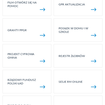
FILM OTWÓRZ SIĘ NA
GPR AKTUALIZACJA
POMOC
POSIŁEK W DOMU I W
GRANTY PPGR
SZKOLE
PROJEKT CYFROWA
REJESTR ŻŁOBKÓW
GMINA
RZĄDOWY FUNDUSZ
SESJE RM ONLINE
POLSKI ŁAD