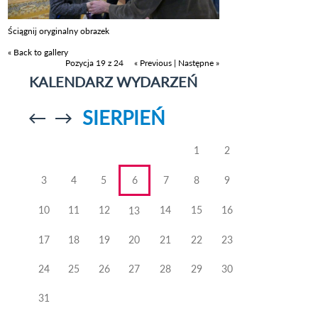
Ściągnij oryginalny obrazek
« Back to gallery
Pozycja 19 z 24
« Previous
|
Następne »
KALENDARZ WYDARZEŃ
SIERPIEŃ
Przejdź do
Przejdź do
poprzedniego
poprzedniego
miesiąca
miesiąca
1
2
3
4
5
6
7
8
9
10
11
12
14
15
16
13
17
18
19
20
21
22
23
24
25
26
27
28
29
30
31