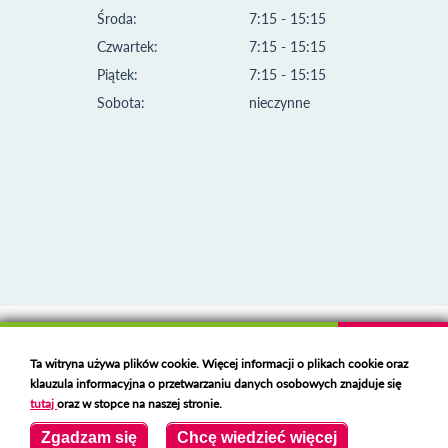
Środa:
7:15 - 15:15
Czwartek:
7:15 - 15:15
Piątek:
7:15 - 15:15
Sobota:
nieczynne
Klauzula informacyjna i polityka plików cookies
Ta witryna używa plików cookie. Więcej informacji o plikach cookie oraz
Deklaracja dostępności
klauzula informacyjna o przetwarzaniu danych osobowych znajduje się
Polski serwer RBL
https://polspam.pl/
tutaj
oraz w stopce na naszej stronie.
Copyright 2023 Urząd Miejski w Opolu Lubelskim
Zgadzam się
Chcę wiedzieć więcej
Created by
VOBACOM
Odnośnik otworzy się w nowym oknie