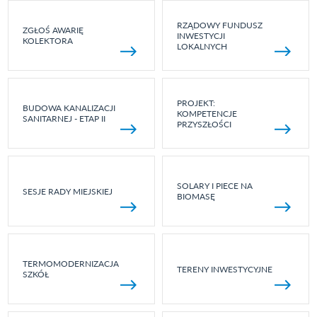
RZĄDOWY FUNDUSZ
ZGŁOŚ AWARIĘ
INWESTYCJI
KOLEKTORA
LOKALNYCH
PROJEKT:
BUDOWA KANALIZACJI
KOMPETENCJE
SANITARNEJ - ETAP II
PRZYSZŁOŚCI
SOLARY I PIECE NA
SESJE RADY MIEJSKIEJ
BIOMASĘ
TERMOMODERNIZACJA
TERENY INWESTYCYJNE
SZKÓŁ