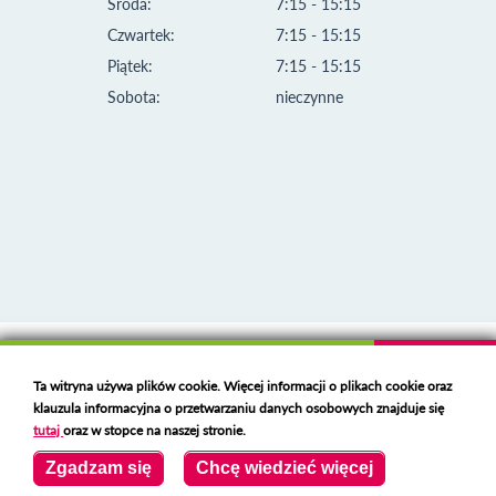
Środa:
7:15 - 15:15
Czwartek:
7:15 - 15:15
Piątek:
7:15 - 15:15
Sobota:
nieczynne
Klauzula informacyjna i polityka plików cookies
Ta witryna używa plików cookie. Więcej informacji o plikach cookie oraz
Deklaracja dostępności
klauzula informacyjna o przetwarzaniu danych osobowych znajduje się
Polski serwer RBL
https://polspam.pl/
tutaj
oraz w stopce na naszej stronie.
Copyright 2023 Urząd Miejski w Opolu Lubelskim
Zgadzam się
Chcę wiedzieć więcej
Created by
VOBACOM
Odnośnik otworzy się w nowym oknie