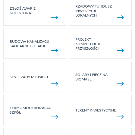
RZĄDOWY FUNDUSZ
ZGŁOŚ AWARIĘ
INWESTYCJI
KOLEKTORA
LOKALNYCH
PROJEKT:
BUDOWA KANALIZACJI
KOMPETENCJE
SANITARNEJ - ETAP II
PRZYSZŁOŚCI
SOLARY I PIECE NA
SESJE RADY MIEJSKIEJ
BIOMASĘ
TERMOMODERNIZACJA
TERENY INWESTYCYJNE
SZKÓŁ