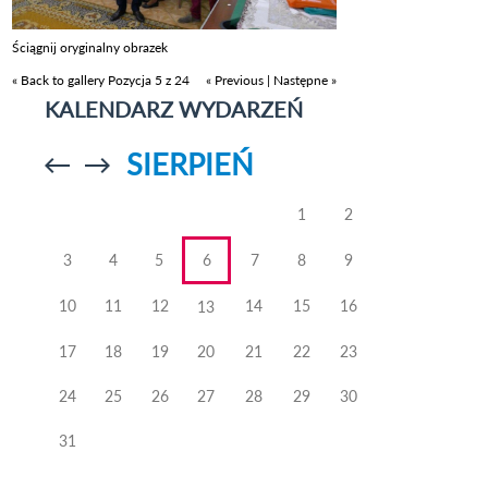
Ściągnij oryginalny obrazek
« Back to gallery
Pozycja 5 z 24
« Previous
|
Następne »
KALENDARZ WYDARZEŃ
SIERPIEŃ
Przejdź do
Przejdź do
poprzedniego
poprzedniego
miesiąca
miesiąca
1
2
3
4
5
6
7
8
9
10
11
12
14
15
16
13
17
18
19
20
21
22
23
24
25
26
27
28
29
30
31