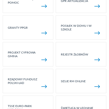
GPR AKTUALIZACJA
POMOC
POSIŁEK W DOMU I W
GRANTY PPGR
SZKOLE
PROJEKT CYFROWA
REJESTR ŻŁOBKÓW
GMINA
RZĄDOWY FUNDUSZ
SESJE RM ONLINE
POLSKI ŁAD
TSSE EURO-PARK
ŚWIETLICA W LEONINIE