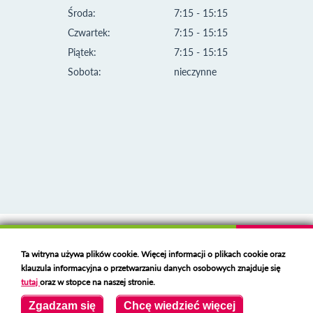
Środa:
7:15 - 15:15
Czwartek:
7:15 - 15:15
Piątek:
7:15 - 15:15
Sobota:
nieczynne
Klauzula informacyjna i polityka plików cookies
Ta witryna używa plików cookie. Więcej informacji o plikach cookie oraz
Deklaracja dostępności
klauzula informacyjna o przetwarzaniu danych osobowych znajduje się
Polski serwer RBL
https://polspam.pl/
tutaj
oraz w stopce na naszej stronie.
Copyright 2023 Urząd Miejski w Opolu Lubelskim
Zgadzam się
Chcę wiedzieć więcej
Created by
VOBACOM
Odnośnik otworzy się w nowym oknie