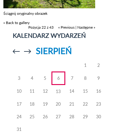
Ściągnij oryginalny obrazek
« Back to gallery
Pozycja 22 z 43
« Previous
|
Następne »
KALENDARZ WYDARZEŃ
SIERPIEŃ
Przejdź do
Przejdź do
poprzedniego
poprzedniego
miesiąca
miesiąca
1
2
3
4
5
6
7
8
9
10
11
12
14
15
16
13
17
18
19
20
21
22
23
24
25
26
27
28
29
30
31