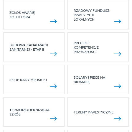
RZĄDOWY FUNDUSZ
ZGŁOŚ AWARIĘ
INWESTYCJI
KOLEKTORA
LOKALNYCH
PROJEKT:
BUDOWA KANALIZACJI
KOMPETENCJE
SANITARNEJ - ETAP II
PRZYSZŁOŚCI
SOLARY I PIECE NA
SESJE RADY MIEJSKIEJ
BIOMASĘ
TERMOMODERNIZACJA
TERENY INWESTYCYJNE
SZKÓŁ