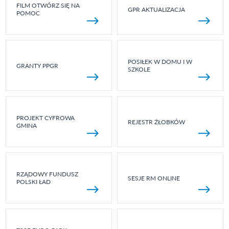
FILM OTWÓRZ SIĘ NA
GPR AKTUALIZACJA
POMOC
POSIŁEK W DOMU I W
GRANTY PPGR
SZKOLE
PROJEKT CYFROWA
REJESTR ŻŁOBKÓW
GMINA
RZĄDOWY FUNDUSZ
SESJE RM ONLINE
POLSKI ŁAD