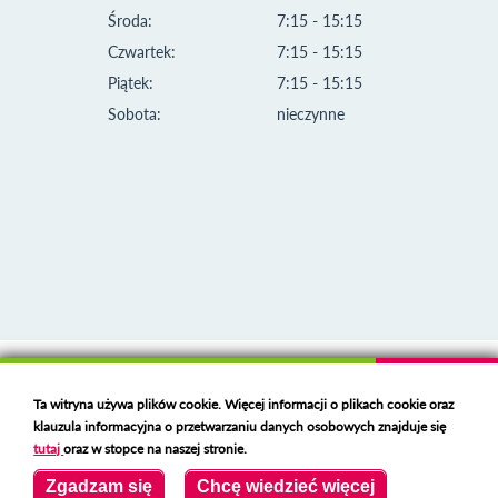
Środa:
7:15 - 15:15
Czwartek:
7:15 - 15:15
Piątek:
7:15 - 15:15
Sobota:
nieczynne
Klauzula informacyjna i polityka plików cookies
Ta witryna używa plików cookie. Więcej informacji o plikach cookie oraz
Deklaracja dostępności
klauzula informacyjna o przetwarzaniu danych osobowych znajduje się
Polski serwer RBL
https://polspam.pl/
tutaj
oraz w stopce na naszej stronie.
Copyright 2023 Urząd Miejski w Opolu Lubelskim
Zgadzam się
Chcę wiedzieć więcej
Created by
VOBACOM
Odnośnik otworzy się w nowym oknie