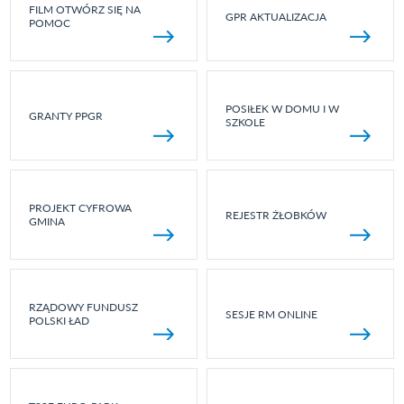
FILM OTWÓRZ SIĘ NA
GPR AKTUALIZACJA
POMOC
POSIŁEK W DOMU I W
GRANTY PPGR
SZKOLE
PROJEKT CYFROWA
REJESTR ŻŁOBKÓW
GMINA
RZĄDOWY FUNDUSZ
SESJE RM ONLINE
POLSKI ŁAD