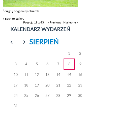
Ściągnij oryginalny obrazek
« Back to gallery
Pozycja 19 z 43
« Previous
|
Następne »
KALENDARZ WYDARZEŃ
SIERPIEŃ
Przejdź do
Przejdź do
poprzedniego
poprzedniego
miesiąca
miesiąca
1
2
3
4
5
6
7
8
9
10
11
12
13
14
16
15
17
18
19
20
21
22
23
24
25
26
27
28
29
30
31