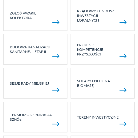
RZĄDOWY FUNDUSZ
ZGŁOŚ AWARIĘ
INWESTYCJI
KOLEKTORA
LOKALNYCH
PROJEKT:
BUDOWA KANALIZACJI
KOMPETENCJE
SANITARNEJ - ETAP II
PRZYSZŁOŚCI
SOLARY I PIECE NA
SESJE RADY MIEJSKIEJ
BIOMASĘ
TERMOMODERNIZACJA
TERENY INWESTYCYJNE
SZKÓŁ