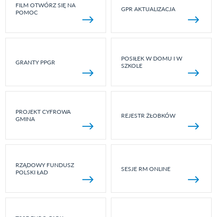
FILM OTWÓRZ SIĘ NA
GPR AKTUALIZACJA
POMOC
POSIŁEK W DOMU I W
GRANTY PPGR
SZKOLE
PROJEKT CYFROWA
REJESTR ŻŁOBKÓW
GMINA
RZĄDOWY FUNDUSZ
SESJE RM ONLINE
POLSKI ŁAD