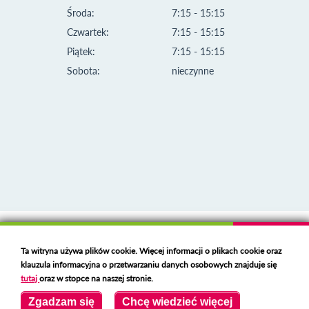
Środa:
7:15 - 15:15
Czwartek:
7:15 - 15:15
Piątek:
7:15 - 15:15
Sobota:
nieczynne
Klauzula informacyjna i polityka plików cookies
Ta witryna używa plików cookie. Więcej informacji o plikach cookie oraz
Deklaracja dostępności
klauzula informacyjna o przetwarzaniu danych osobowych znajduje się
Polski serwer RBL
https://polspam.pl/
tutaj
oraz w stopce na naszej stronie.
Copyright 2023 Urząd Miejski w Opolu Lubelskim
Zgadzam się
Chcę wiedzieć więcej
Created by
VOBACOM
Odnośnik otworzy się w nowym oknie