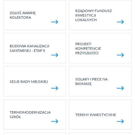
RZĄDOWY FUNDUSZ
ZGŁOŚ AWARIĘ
INWESTYCJI
KOLEKTORA
LOKALNYCH
PROJEKT:
BUDOWA KANALIZACJI
KOMPETENCJE
SANITARNEJ - ETAP II
PRZYSZŁOŚCI
SOLARY I PIECE NA
SESJE RADY MIEJSKIEJ
BIOMASĘ
TERMOMODERNIZACJA
TERENY INWESTYCYJNE
SZKÓŁ