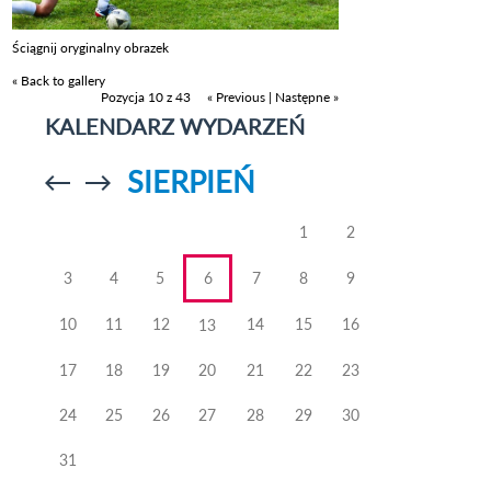
Ściągnij oryginalny obrazek
« Back to gallery
Pozycja 10 z 43
« Previous
|
Następne »
KALENDARZ WYDARZEŃ
SIERPIEŃ
Przejdź do
Przejdź do
poprzedniego
poprzedniego
miesiąca
miesiąca
1
2
3
4
5
6
7
8
9
10
11
12
14
15
16
13
17
18
19
20
21
22
23
24
25
26
27
28
29
30
31