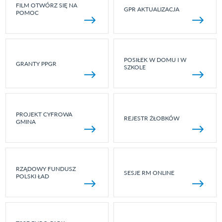
FILM OTWÓRZ SIĘ NA
GPR AKTUALIZACJA
POMOC
POSIŁEK W DOMU I W
GRANTY PPGR
SZKOLE
PROJEKT CYFROWA
REJESTR ŻŁOBKÓW
GMINA
RZĄDOWY FUNDUSZ
SESJE RM ONLINE
POLSKI ŁAD