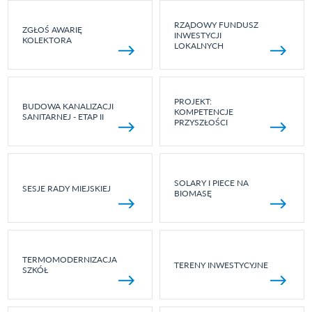
RZĄDOWY FUNDUSZ
ZGŁOŚ AWARIĘ
INWESTYCJI
KOLEKTORA
LOKALNYCH
PROJEKT:
BUDOWA KANALIZACJI
KOMPETENCJE
SANITARNEJ - ETAP II
PRZYSZŁOŚCI
SOLARY I PIECE NA
SESJE RADY MIEJSKIEJ
BIOMASĘ
TERMOMODERNIZACJA
TERENY INWESTYCYJNE
SZKÓŁ