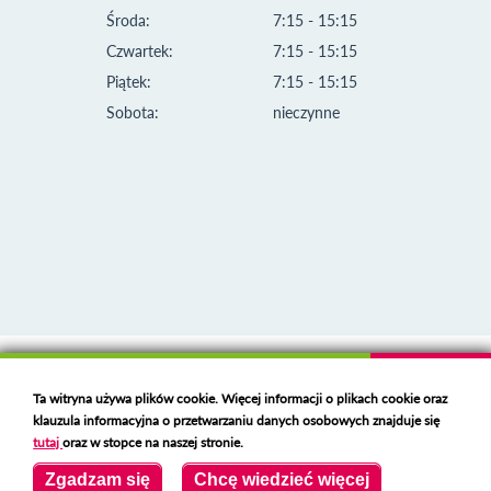
Środa:
7:15 - 15:15
Czwartek:
7:15 - 15:15
Piątek:
7:15 - 15:15
Sobota:
nieczynne
Klauzula informacyjna i polityka plików cookies
Ta witryna używa plików cookie. Więcej informacji o plikach cookie oraz
Deklaracja dostępności
klauzula informacyjna o przetwarzaniu danych osobowych znajduje się
Polski serwer RBL
https://polspam.pl/
tutaj
oraz w stopce na naszej stronie.
Copyright 2023 Urząd Miejski w Opolu Lubelskim
Zgadzam się
Chcę wiedzieć więcej
Created by
VOBACOM
Odnośnik otworzy się w nowym oknie