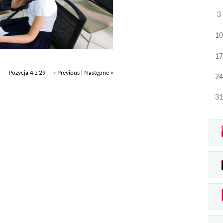
3
10
17
Pozycja 4 z 29
« Previous
|
Następne »
24
31