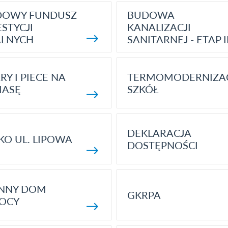
DOWY FUNDUSZ
BUDOWA
STYCJI
KANALIZACJI
ALNYCH
SANITARNEJ - ETAP I
RY I PIECE NA
TERMOMODERNIZA
MASĘ
SZKÓŁ
DEKLARACJA
KO UL. LIPOWA
DOSTĘPNOŚCI
ENNY DOM
GKRPA
OCY