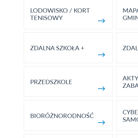
LODOWISKO / KORT
MAP
TENISOWY
GMI
ZDALNA SZKOŁA +
ZDAL
AKT
PRZEDSZKOLE
ZAB
CYBE
BIORÓŻNORODNOŚĆ
SAM