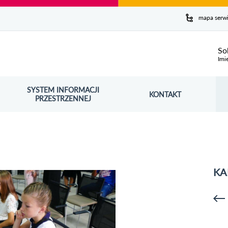
y serwis
mapa serw
ej
So
Imi
SYSTEM INFORMACJI
Szuk
KONTAKT
OŚNIK OTWORZY SIĘ W NOWYM OKNIE
PRZESTRZENNEJ
Wy
KA
p