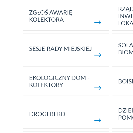
RZĄ
ZGŁOŚ AWARIĘ
INWE
KOLEKTORA
LOK
SOLA
SESJE RADY MIEJSKIEJ
BIO
EKOLOGICZNY DOM -
BOIS
KOLEKTORY
DZI
DROGI RFRD
POM