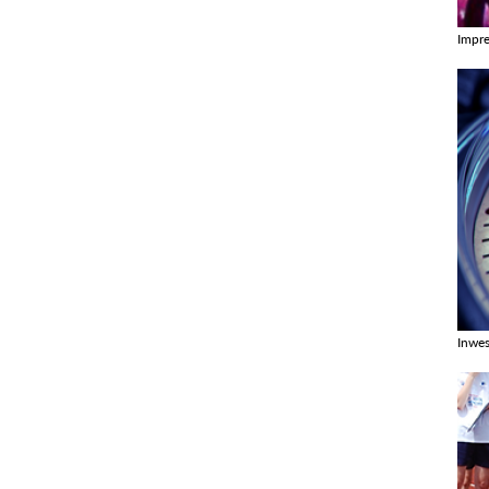
Impr
Zobac
Inwes
Zobac