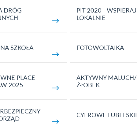
A DRÓG
PIT 2020 - WSPIERAJ
NNYCH
LOKALNIE
NA SZKOŁA
FOTOWOLTAIKA
YWNE PLACE
AKTYWNY MALUCH/
AW 2025
ŻŁOBEK
RBEZPIECZNY
CYFROWE LUBELSKI
ORZĄD