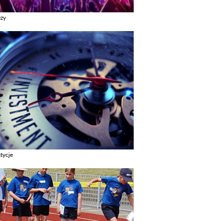
ezy
z galerie w kategori Imprezy
tycje
z galerie w kategori Inwestycje