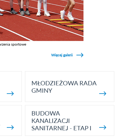
rzenia sportowe
z galerie w kategori Wydarzenia sportowe
Więcej galerii
MŁODZIEŻOWA RADA
GMINY
BUDOWA
KANALIZACJI
5
SANITARNEJ - ETAP I