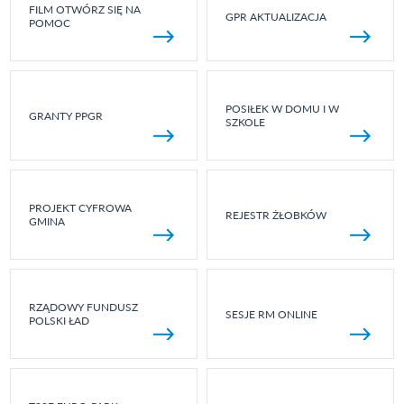
FILM OTWÓRZ SIĘ NA
GPR AKTUALIZACJA
POMOC
POSIŁEK W DOMU I W
GRANTY PPGR
SZKOLE
PROJEKT CYFROWA
REJESTR ŻŁOBKÓW
GMINA
RZĄDOWY FUNDUSZ
SESJE RM ONLINE
POLSKI ŁAD