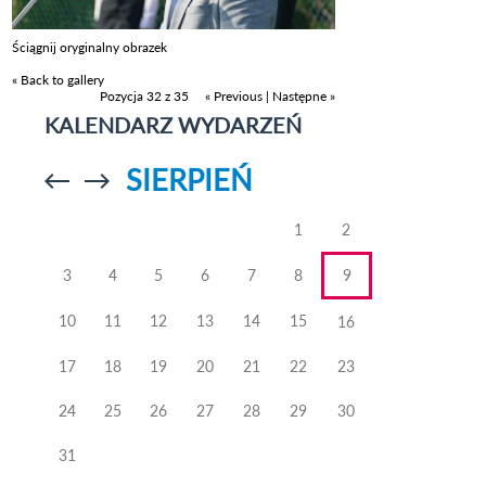
Ściągnij oryginalny obrazek
« Back to gallery
Pozycja 32 z 35
« Previous
|
Następne »
KALENDARZ WYDARZEŃ
SIERPIEŃ
Przejdź do
Przejdź do
poprzedniego
poprzedniego
miesiąca
miesiąca
1
2
3
4
5
6
7
8
9
10
11
12
13
14
15
16
17
18
19
20
21
22
23
24
25
26
27
28
29
30
31