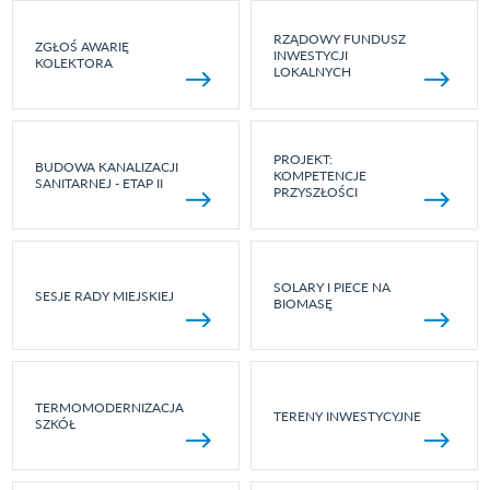
RZĄDOWY FUNDUSZ
ZGŁOŚ AWARIĘ
INWESTYCJI
KOLEKTORA
LOKALNYCH
PROJEKT:
BUDOWA KANALIZACJI
KOMPETENCJE
SANITARNEJ - ETAP II
PRZYSZŁOŚCI
SOLARY I PIECE NA
SESJE RADY MIEJSKIEJ
BIOMASĘ
TERMOMODERNIZACJA
TERENY INWESTYCYJNE
SZKÓŁ