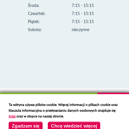
Środa:
7:15 - 15:15
Czwartek:
7:15 - 15:15
Piątek:
7:15 - 15:15
Sobota:
nieczynne
Klauzula informacyjna i polityka plików cookies
Ta witryna używa plików cookie. Więcej informacji o plikach cookie oraz
Deklaracja dostępności
klauzula informacyjna o przetwarzaniu danych osobowych znajduje się
Polski serwer RBL
https://polspam.pl/
tutaj
oraz w stopce na naszej stronie.
Copyright 2023 Urząd Miejski w Opolu Lubelskim
Zgadzam się
Chcę wiedzieć więcej
Created by
VOBACOM
Odnośnik otworzy się w nowym oknie