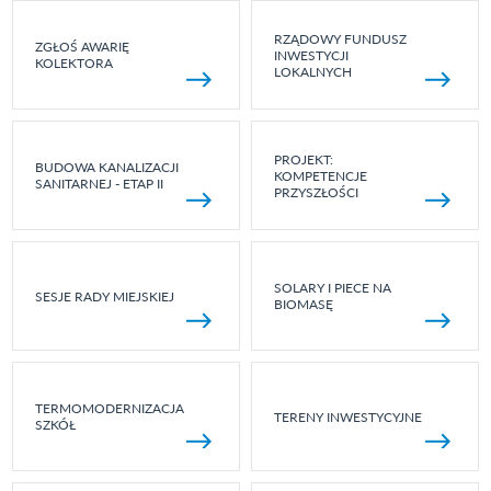
RZĄDOWY FUNDUSZ
ZGŁOŚ AWARIĘ
INWESTYCJI
KOLEKTORA
LOKALNYCH
PROJEKT:
BUDOWA KANALIZACJI
KOMPETENCJE
SANITARNEJ - ETAP II
PRZYSZŁOŚCI
SOLARY I PIECE NA
SESJE RADY MIEJSKIEJ
BIOMASĘ
TERMOMODERNIZACJA
TERENY INWESTYCYJNE
SZKÓŁ