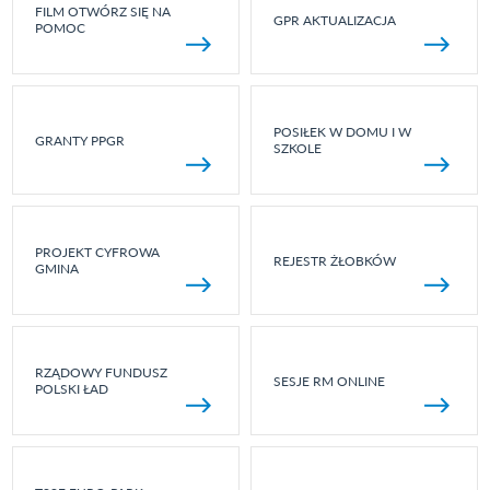
FILM OTWÓRZ SIĘ NA
GPR AKTUALIZACJA
POMOC
POSIŁEK W DOMU I W
GRANTY PPGR
SZKOLE
PROJEKT CYFROWA
REJESTR ŻŁOBKÓW
GMINA
RZĄDOWY FUNDUSZ
SESJE RM ONLINE
POLSKI ŁAD