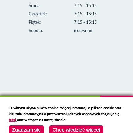
Środa:
7:15 - 15:15
Czwartek:
7:15 - 15:15
Piątek:
7:15 - 15:15
Sobota:
nieczynne
Klauzula informacyjna i polityka plików cookies
Ta witryna używa plików cookie. Więcej informacji o plikach cookie oraz
Deklaracja dostępności
klauzula informacyjna o przetwarzaniu danych osobowych znajduje się
Polski serwer RBL
https://polspam.pl/
tutaj
oraz w stopce na naszej stronie.
Copyright 2023 Urząd Miejski w Opolu Lubelskim
Zgadzam się
Chcę wiedzieć więcej
Created by
VOBACOM
Odnośnik otworzy się w nowym oknie