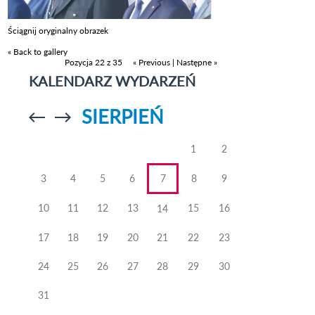
Ściągnij oryginalny obrazek
« Back to gallery
Pozycja 22 z 35
« Previous
|
Następne »
KALENDARZ WYDARZEŃ
SIERPIEŃ
Przejdź do
Przejdź do
poprzedniego
poprzedniego
miesiąca
miesiąca
1
2
3
4
5
6
7
8
9
10
11
12
13
15
16
14
17
18
19
20
21
22
23
24
25
26
27
28
29
30
31