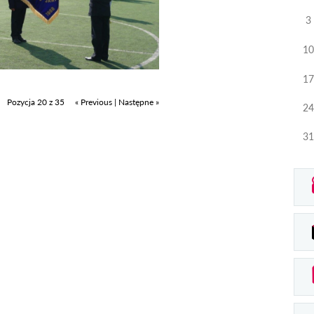
3
10
17
Pozycja 20 z 35
« Previous
|
Następne »
24
31