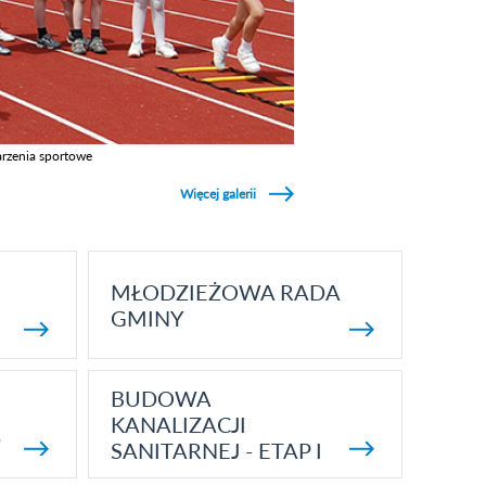
rzenia sportowe
z galerie w kategori Wydarzenia sportowe
Więcej galerii
MŁODZIEŻOWA RADA
GMINY
BUDOWA
KANALIZACJI
5
SANITARNEJ - ETAP I