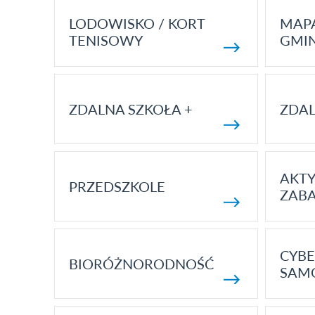
LODOWISKO / KORT
MAP
TENISOWY
GMI
ZDALNA SZKOŁA +
ZDAL
AKT
PRZEDSZKOLE
ZAB
CYBE
BIORÓŻNORODNOŚĆ
SAM