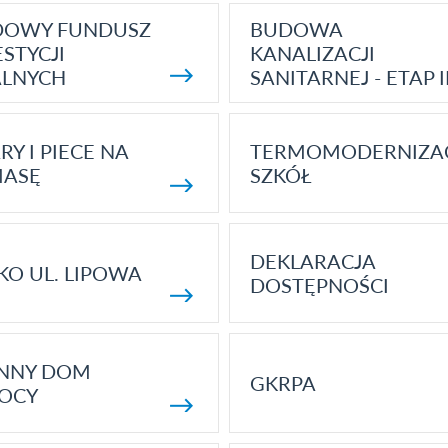
DOWY FUNDUSZ
BUDOWA
STYCJI
KANALIZACJI
ALNYCH
SANITARNEJ - ETAP I
RY I PIECE NA
TERMOMODERNIZA
MASĘ
SZKÓŁ
DEKLARACJA
KO UL. LIPOWA
DOSTĘPNOŚCI
ENNY DOM
GKRPA
OCY