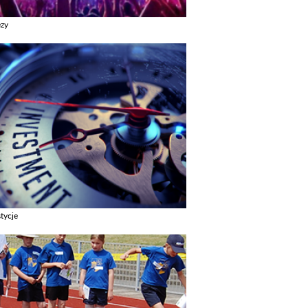
ezy
z galerie w kategori Imprezy
tycje
z galerie w kategori Inwestycje