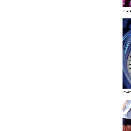
Impr
Zobac
Inwes
Zobac