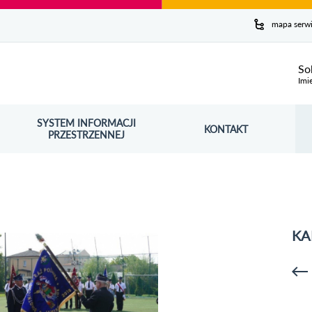
y serwis
mapa serw
ej
So
Imi
SYSTEM INFORMACJI
Szuk
KONTAKT
OŚNIK OTWORZY SIĘ W NOWYM OKNIE
PRZESTRZENNEJ
Wy
KA
p