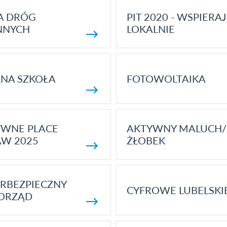
A DRÓG
PIT 2020 - WSPIERAJ
NNYCH
LOKALNIE
NA SZKOŁA
FOTOWOLTAIKA
YWNE PLACE
AKTYWNY MALUCH/
AW 2025
ŻŁOBEK
RBEZPIECZNY
CYFROWE LUBELSKI
ORZĄD