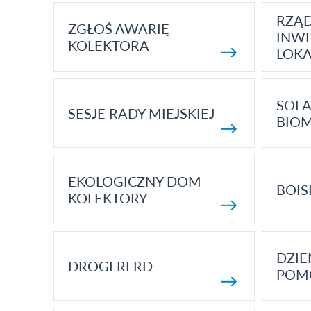
RZĄ
ZGŁOŚ AWARIĘ
INWE
KOLEKTORA
LOK
SOLA
SESJE RADY MIEJSKIEJ
BIO
EKOLOGICZNY DOM -
BOIS
KOLEKTORY
DZI
DROGI RFRD
POM